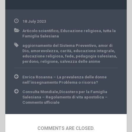
18 July 2023
Articolo scientifico
,
Educazione religiosa
,
tutta la
Famiglia Salesiana
aggiornamento del Sistema Preventivo
,
amor di
Dio
,
amorevolezza
,
carità
,
educazione integrale
,
educazione religiosa
,
fede
,
pedagogia salesiana
,
perdono
,
religione
,
salvezza delle anime
Post
Enrica Rosanna – La prevalenza delle donne
navigation
nell’insegnamento Problema o risorsa?
Consulta Mondiale,Dicastero per la Famiglia
Salesiana – Regolamento di vita apostolica –
Commento ufficiale
COMMENTS ARE CLOSED.