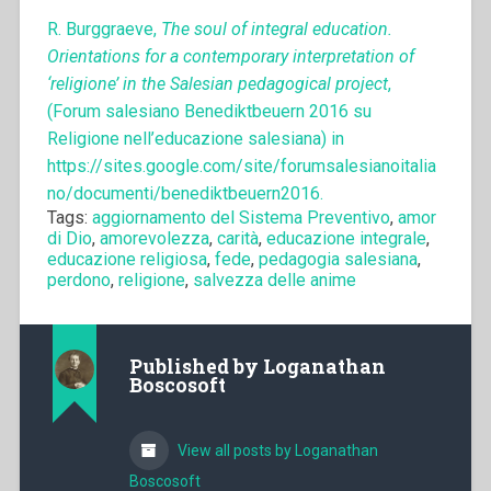
R. Burggraeve,
The soul of integral education.
Orientations for a contemporary interpretation of
‘religione’ in the Salesian pedagogical project
,
(Forum salesiano Benediktbeuern 2016 su
Religione nell’educazione salesiana) in
https://sites.google.com/site/forumsalesianoitalia
no/documenti/benediktbeuern2016.
Tags:
aggiornamento del Sistema Preventivo
,
amor
di Dio
,
amorevolezza
,
carità
,
educazione integrale
,
educazione religiosa
,
fede
,
pedagogia salesiana
,
perdono
,
religione
,
salvezza delle anime
Published by
Loganathan
Boscosoft
View all posts by Loganathan
Boscosoft