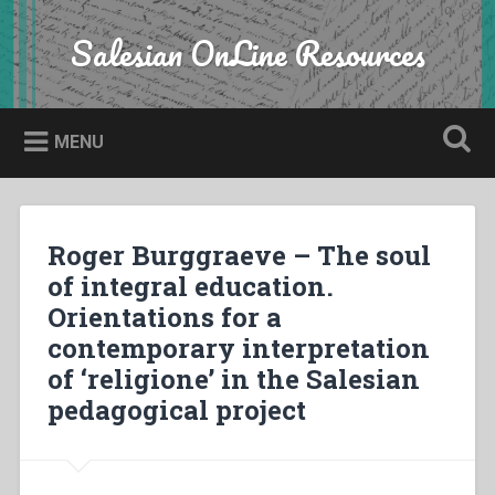
Skip
to
Salesian OnLine Resources
Search
content
MENU
Roger Burggraeve – The soul
of integral education.
Orientations for a
contemporary interpretation
of ‘religione’ in the Salesian
pedagogical project