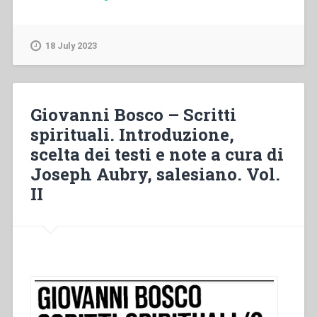
Desramaut
–
“Don
18 July 2023
Bosco
e
la
formazione
Giovanni Bosco – Scritti
religiosa
spirituali. Introduzione,
dei
scelta dei testi e note a cura di
giovani”
in
Joseph Aubry, salesiano. Vol.
“Colloqui
II
sulla
vita
salesiana,
21””