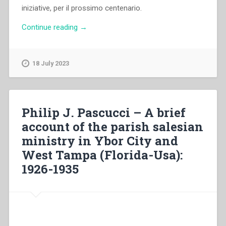
iniziative, per il prossimo centenario.
“Pietro
Continue reading
→
Ricaldone
–
Oratorio
18 July 2023
Festivo,
Catechismo,
Formazione
Religiosa”
Philip J. Pascucci – A brief
account of the parish salesian
ministry in Ybor City and
West Tampa (Florida-Usa):
1926-1935