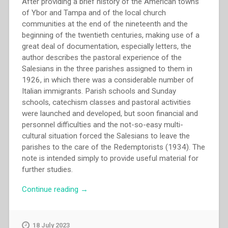
After providing a brief history of the American towns
of Ybor and Tampa and of the local church
communities at the end of the nineteenth and the
beginning of the twentieth centuries, making use of a
great deal of documentation, especially letters, the
author describes the pastoral experience of the
Salesians in the three parishes assigned to them in
1926, in which there was a considerable number of
Italian immigrants. Parish schools and Sunday
schools, catechism classes and pastoral activities
were launched and developed, but soon financial and
personnel difficulties and the not-so-easy multi-
cultural situation forced the Salesians to leave the
parishes to the care of the Redemptorists (1934). The
note is intended simply to provide useful material for
further studies.
“Philip
Continue reading
→
J.
Pascucci
–
18 July 2023