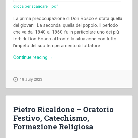
clicca per scaricare il pdf
La prima preoccupazione di Don Bosco è stata quella
dei giovani. La seconda, quella del popolo. Il periodo
che va dal 1840 al 1860 fu in particolare uno dei più
torbidi. Don Bosco affrontò la situazione con tutto
l’impeto del suo temperamento di lottatore.
“Giovanni
Continue reading
→
Bosco
–
Scritti
18 July 2023
spirituali.
Introduzione,
scelta
dei
Pietro Ricaldone – Oratorio
testi
Festivo, Catechismo,
e
Formazione Religiosa
note
a