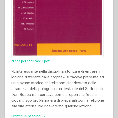
clicca per scaricare il pdf
«L’interessante nella disciplina storica è di entrare in
logiche differenti dalle proprie», si faceva presente ad
un giovane storico del religioso disorientato dalle
stranezze dell’apologetica protestante del Settecento.
Don Bosco non cercava come proporre la fede ai
giovani, suo problema era di prepararli con la religione
alla vita eterna. Ne ricaveremo qualche lezione.
“Francis
Continue reading
→