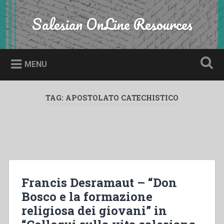
Skip
to
Salesian OnLine Resources
Search
content
MENU
TAG:
APOSTOLATO CATECHISTICO
Francis Desramaut – “Don
Bosco e la formazione
religiosa dei giovani” in