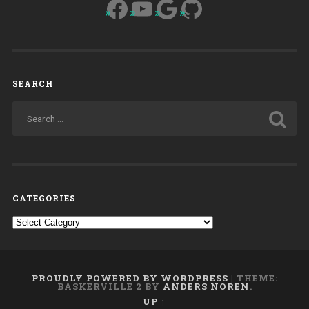
Facebook
YouTube
Google
GitHub
animas”.
Profilo
storico
e
modelli
SEARCH
educativi
emergenti
(1953-
1996)”
CATEGORIES
Categories
PROUDLY POWERED BY WORDPRESS
|
THEME:
BASKERVILLE 2 BY
ANDERS NOREN
.
UP ↑