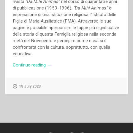
rivista
“Da Mihi Animas”
nel corso di quarantatré anni
di pubblicazione (1953-1996).
“Da Mihi Animas”
è
espressione di una istituzione religiosa: l’Istituto delle
Figlie di Maria Ausiliatrice (FMA). Attraverso le sue
pagine è possibile ripercorrere le tappe più significative
della storia di questa Famiglia religiosa nella seconda
metà del Novecento e percepire come essa si è
confrontata con la cultura, soprattutto, con quella
educativa.
“Mara
Continue reading
→
Borsi
–
Un
18 July 2023
laboratorio
di
formazione:
la
rivista
“Da
mihi