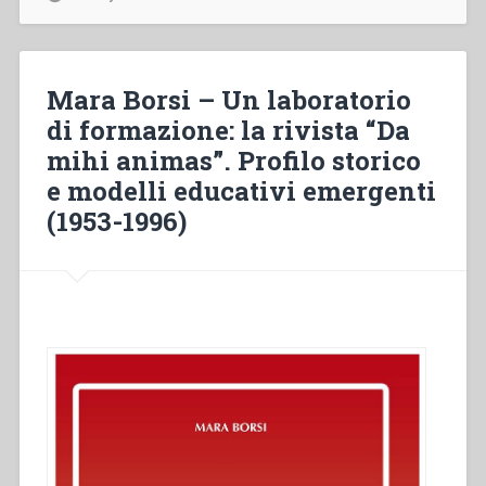
A
brief
account
of
Mara Borsi – Un laboratorio
the
di formazione: la rivista “Da
parish
mihi animas”. Profilo storico
salesian
ministry
e modelli educativi emergenti
in
(1953-1996)
Ybor
City
and
West
Tampa
(Florida-
Usa):
1926-
1935”