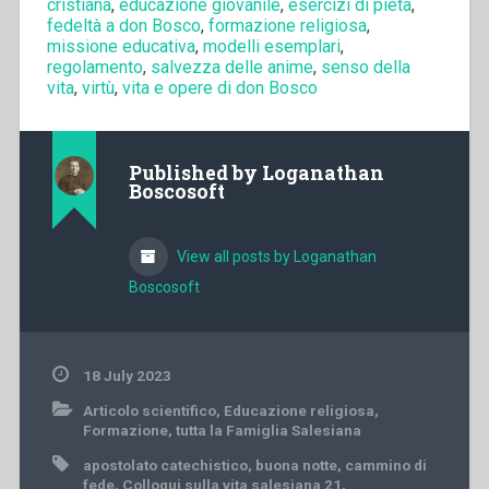
cristiana
,
educazione giovanile
,
esercizi di pietà
,
fedeltà a don Bosco
,
formazione religiosa
,
missione educativa
,
modelli esemplari
,
regolamento
,
salvezza delle anime
,
senso della
vita
,
virtù
,
vita e opere di don Bosco
Published by
Loganathan
Boscosoft
View all posts by Loganathan
Boscosoft
18 July 2023
Articolo scientifico
,
Educazione religiosa
,
Formazione
,
tutta la Famiglia Salesiana
apostolato catechistico
,
buona notte
,
cammino di
fede
,
Colloqui sulla vita salesiana 21
,