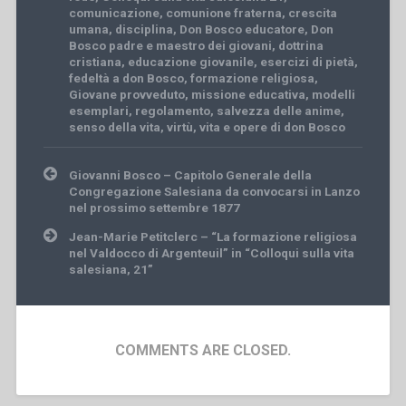
comunicazione
,
comunione fraterna
,
crescita
umana
,
disciplina
,
Don Bosco educatore
,
Don
Bosco padre e maestro dei giovani
,
dottrina
cristiana
,
educazione giovanile
,
esercizi di pietà
,
fedeltà a don Bosco
,
formazione religiosa
,
Giovane provveduto
,
missione educativa
,
modelli
esemplari
,
regolamento
,
salvezza delle anime
,
senso della vita
,
virtù
,
vita e opere di don Bosco
Post
Giovanni Bosco – Capitolo Generale della
navigation
Congregazione Salesiana da convocarsi in Lanzo
nel prossimo settembre 1877
Jean-Marie Petitclerc – “La formazione religiosa
nel Valdocco di Argenteuil” in “Colloqui sulla vita
salesiana, 21”
COMMENTS ARE CLOSED.