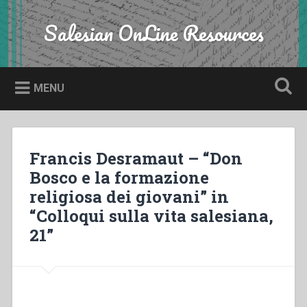
Skip
to
Salesian OnLine Resources
Search
content
MENU
Francis Desramaut – “Don
Bosco e la formazione
religiosa dei giovani” in
“Colloqui sulla vita salesiana,
21”