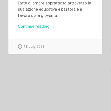
l’arte di amare soprattutto attraverso la
sua azione educativa e pastorale a
favore della gioventù.
“Pier
Continue reading
→
Luigi
Cameroni
–
18 July 2023
Don
Bosco:
un
cuore
che
vede.
L’amore
nella
pratica
educativa