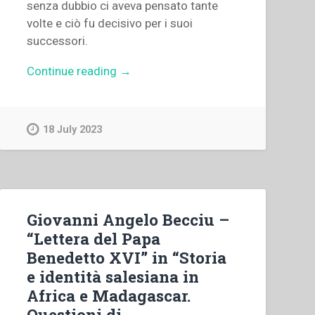
senza dubbio ci aveva pensato tante
volte e ciò fu decisivo per i suoi
successori.
“Guillermo
Continue reading
→
Luis
Basañes
–
18 July 2023
“Prefazione”
in
“Storia
e
identità
Giovanni Angelo Becciu –
salesiana
“Lettera del Papa
in
Benedetto XVI” in “Storia
Africa
e identità salesiana in
e
Africa e Madagascar.
Madagascar.
Questioni di