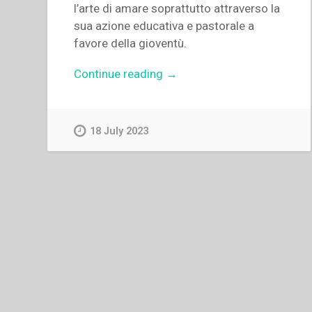
l’arte di amare soprattutto attraverso la
sua azione educativa e pastorale a
favore della gioventù.
“Pier
Continue reading
→
Luigi
Cameroni
–
18 July 2023
Don
Bosco:
un
cuore
che
vede.
L’amore
nella
pratica
educativa