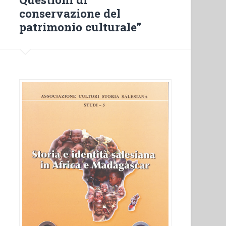
Questioni
conservazione del
di
patrimonio culturale”
conservazione
del
patrimonio
culturale””