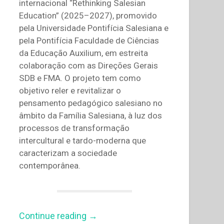
internacional “Rethinking Salesian
Education” (2025–2027), promovido
pela Universidade Pontifícia Salesiana e
pela Pontifícia Faculdade de Ciências
da Educação Auxilium, em estreita
colaboração com as Direções Gerais
SDB e FMA. O projeto tem como
objetivo reler e revitalizar o
pensamento pedagógico salesiano no
âmbito da Família Salesiana, à luz dos
processos de transformação
intercultural e tardo-moderna que
caracterizam a sociedade
contemporânea.
“Rethinking
Continue reading
→