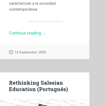
caracterizan a la sociedad
contemporánea.
“Rethinking
Continue reading
→
Salesian
Education
(Español)”
12 September 2025
Rethinking Salesian
Education (Português)