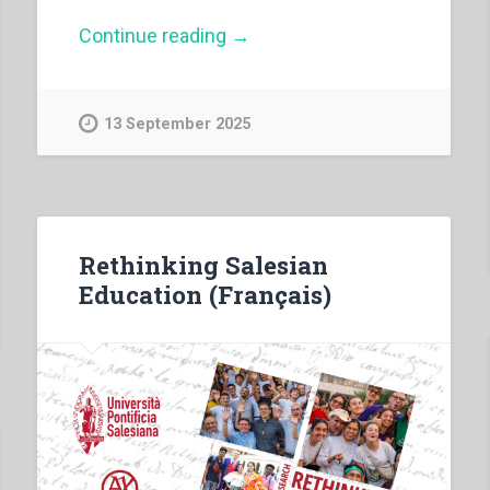
“Rethinking
Continue reading
→
Salesian
Education
(Italiano)”
13 September 2025
Rethinking Salesian
Education (Français)