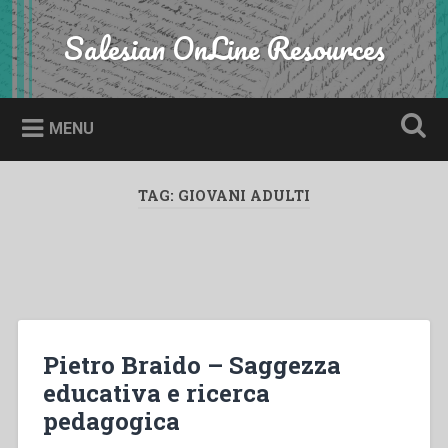
Skip
to
Salesian OnLine Resources
Search
content
MENU
TAG:
GIOVANI ADULTI
Pietro Braido – Saggezza
educativa e ricerca
pedagogica