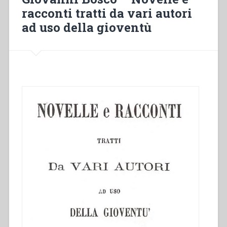
Riflessioni
racconti tratti da vari autori
di
ad uso della gioventù
un
salesiano”
in
“Colloqui
sulla
Vita
Salesiana
21””