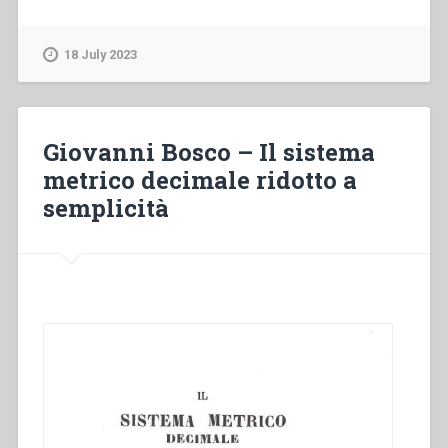
Bosco
–
Novelle
18 July 2023
e
racconti
tratti
da
Giovanni Bosco – Il sistema
vari
metrico decimale ridotto a
autori
semplicità
ad
uso
della
gioventù”