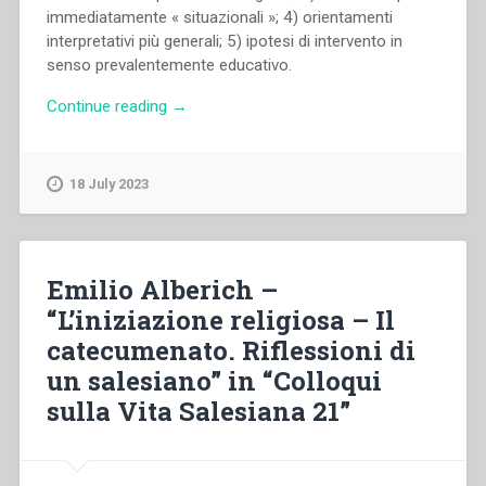
immediatamente « situazionali »; 4) orientamenti
interpretativi più generali; 5) ipotesi di intervento in
senso prevalentemente educativo.
“Pietro
Continue reading
→
Braido
–
Appunti
18 July 2023
per
una
interpretazione
pluridimensionale
Emilio Alberich –
della
“L’iniziazione religiosa – Il
«contestazione
catecumenato. Riflessioni di
giovanile»”
un salesiano” in “Colloqui
sulla Vita Salesiana 21”