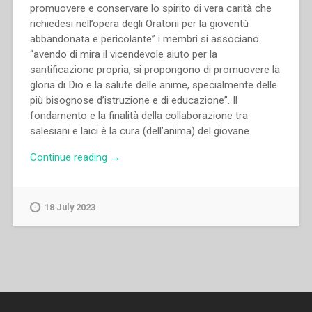
promuovere e conservare lo spirito di vera carità che
richiedesi nell’opera degli Oratorii per la gioventù
abbandonata e pericolante” i membri si associano
“avendo di mira il vicendevole aiuto per la
santificazione propria, si propongono di promuovere la
gloria di Dio e la salute delle anime, specialmente delle
più bisognose d’istruzione e di educazione”. Il
fondamento e la finalità della collaborazione tra
salesiani e laici è la cura (dell’anima) del giovane.
“Carlo
Continue reading
→
Loots,Colette
Schaumont
–
18 July 2023
La
formazione
dei
collaboratori
laici.
Integrare
la