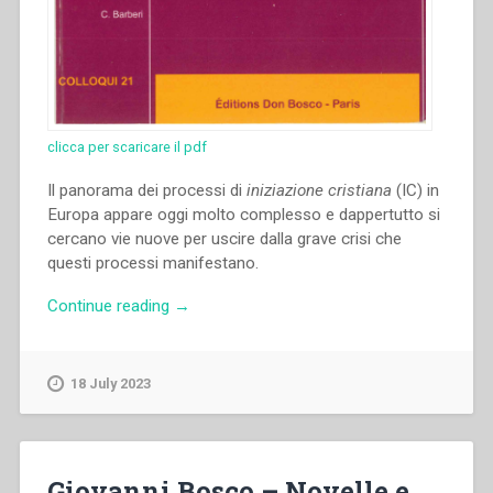
clicca per scaricare il pdf
Il panorama dei processi di
iniziazione cristiana
(IC) in
Europa appare oggi molto complesso e dappertutto si
cercano vie nuove per uscire dalla grave crisi che
questi processi manifestano.
“Emilio
Continue reading
→
Alberich
–
“L’iniziazione
18 July 2023
religiosa
–
Il
catecumenato.
Giovanni Bosco – Novelle e