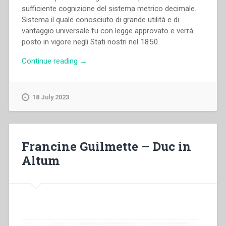
sufficiente cognizione del sistema metrico decimale.
Sistema il quale conosciuto di grande utilità e di
vantaggio universale fu con legge approvato e verrà
posto in vigore negli Stati nostri nel 1850.
“Giovanni
Continue reading
→
Bosco
–
Il
18 July 2023
sistema
metrico
decimale
ridotto
Francine Guilmette – Duc in
a
Altum
semplicità”