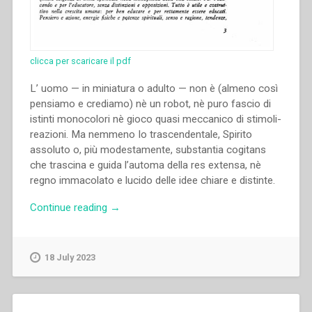
clicca per scaricare il pdf
L’ uomo — in miniatura o adulto — non è (almeno così
pensiamo e crediamo) nè un robot, nè puro fascio di
istinti monocolori nè gioco quasi meccanico di stimoli-
reazioni. Ma nemmeno Io trascendentale, Spirito
assoluto o, più modestamente, substantia cogitans
che trascina e guida l’automa della res extensa, nè
regno immacolato e lucido delle idee chiare e distinte.
“Pietro
Continue reading
→
Braido
–
Saggezza
18 July 2023
educativa
e
ricerca