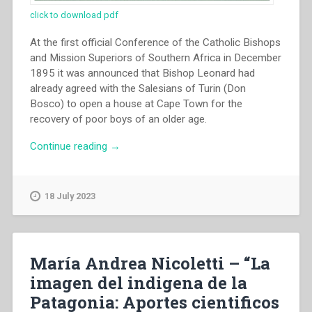
click to download pdf
At the first official Conference of the Catholic Bishops
and Mission Superiors of Southern Africa in December
1895 it was announced that Bishop Leonard had
already agreed with the Salesians of Turin (Don
Bosco) to open a house at Cape Town for the
recovery of poor boys of an older age.
“John
Continue reading
→
Dickson
–
“War,
18 July 2023
racism
and
immobility
the
María Andrea Nicoletti – “La
social
imagen del indigena de la
impact
Patagonia: Aportes cientificos
of