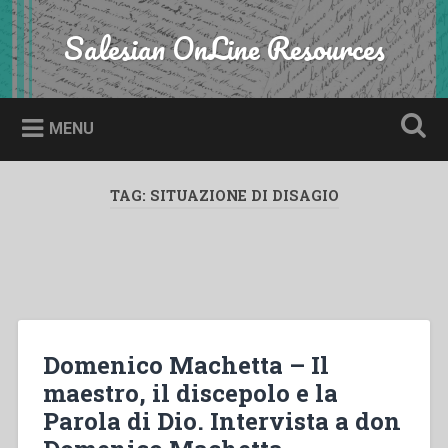
Skip
to
Salesian OnLine Resources
Search
content
MENU
TAG:
SITUAZIONE DI DISAGIO
Domenico Machetta – Il
maestro, il discepolo e la
Parola di Dio. Intervista a don