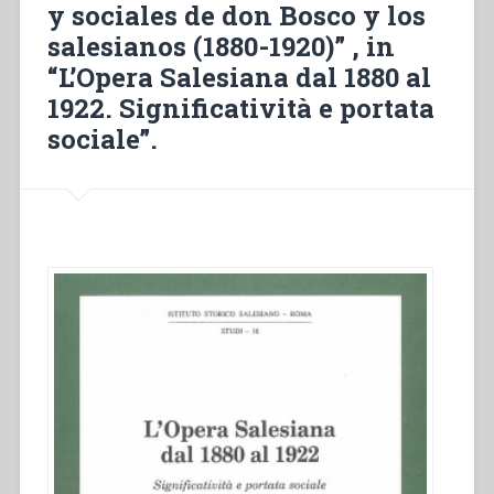
the
y sociales de don Bosco y los
early
salesianos (1880-1920)” , in
salesian
“L’Opera Salesiana dal 1880 al
work
in
1922. Significatività e portata
Cape
sociale”.
Town”,
in
“L’Opera
Salesiana
dal
1880
al
1922.
Esperienze
particolari
in
Europa,
Africa,
Asia”.”