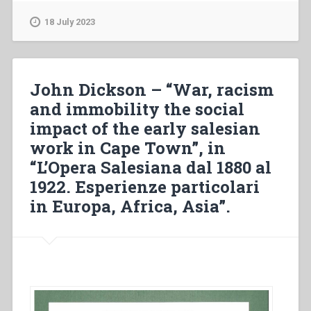
–
Il
18 July 2023
maestro,
il
discepolo
e
John Dickson – “War, racism
la
and immobility the social
Parola
impact of the early salesian
di
Dio.
work in Cape Town”, in
Intervista
“L’Opera Salesiana dal 1880 al
a
1922. Esperienze particolari
don
Domenico
in Europa, Africa, Asia”.
Machetta”