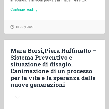
imàgenes: la imagen previa y la imagen «in situ».
“María
Continue reading
→
Andrea
Nicoletti
–
18 July 2023
“La
imagen
del
indigena
Mara Borsi,Piera Ruffinatto –
de
Sistema Preventivo e
la
situazione di disagio.
Patagonia:
Aportes
L’animazione di un processo
cientificos
per la vita e la speranza delle
y
nuove generazioni
sociales
de
don
Bosco
y