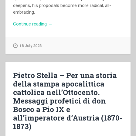
deepens, his proposals become more radical, all-
embracing.
“Giovanni
Continue reading
→
Bosco
–
Formation
18 July 2023
of
the
Salesians
through
Pietro Stella – Per una storia
conferences
della stampa apocalittica
and
cattolica nell’Ottocento.
dream
accounts”
Messaggi profetici di don
Bosco a Pio IX e
all’imperatore d’Austria (1870-
1873)