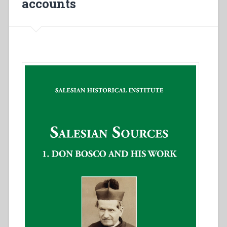
accounts
di
don
Bosco”