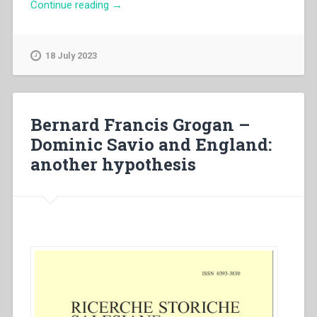
“Pietro
Continue reading
→
Stella
–
Per
18 July 2023
una
storia
della
stampa
Bernard Francis Grogan –
apocalittica
Dominic Savio and England:
cattolica
another hypothesis
nell’Ottocento.
Messaggi
profetici
di
don
Bosco
a
Pio
IX
e
all’imperatore