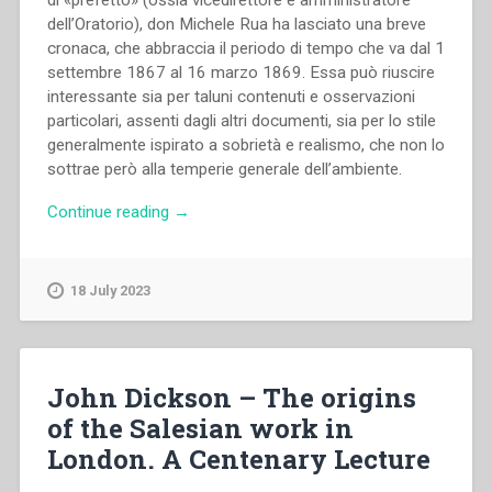
di «prefetto» (ossia vicedirettore e amministratore
dell’Oratorio), don Michele Rua ha lasciato una breve
cronaca, che abbraccia il periodo di tempo che va dal 1
settembre 1867 al 16 marzo 1869. Essa può riuscire
interessante sia per taluni contenuti e osservazioni
particolari, assenti dagli altri documenti, sia per lo stile
generalmente ispirato a sobrietà e realismo, che non lo
sottrae però alla temperie generale dell’ambiente.
“Pietro
Continue reading
→
Braido
–
Don
18 July 2023
Michele
Rua
precario
«cronacista»
John Dickson – The origins
di
of the Salesian work in
don
London. A Centenary Lecture
Bosco.
Introduzione