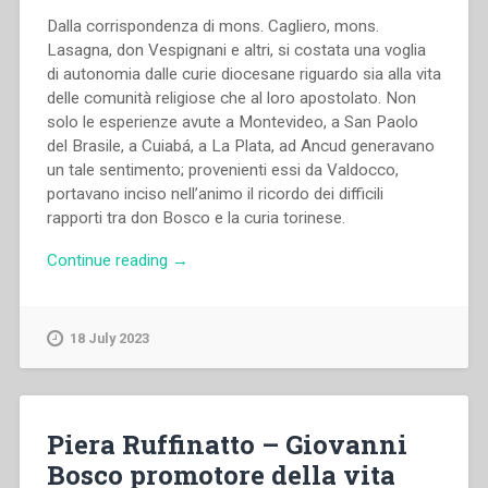
Dalla corrispondenza di mons. Cagliero, mons.
Lasagna, don Vespignani e altri, si costata una voglia
di autonomia dalle curie diocesane riguardo sia alla vita
delle comunità religiose che al loro apostolato. Non
solo le esperienze avute a Montevideo, a San Paolo
del Brasile, a Cuiabá, a La Plata, ad Ancud generavano
un tale sentimento; provenienti essi da Valdocco,
portavano inciso nell’animo il ricordo dei difficili
rapporti tra don Bosco e la curia torinese.
“Antonio
Continue reading
→
Ferreira
da
Silva
18 July 2023
–
Patagonia:
I-
Realtà
Piera Ruffinatto – Giovanni
e
Bosco promotore della vita
mito