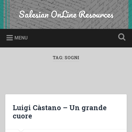
Skip
to
Salesian OnLine Resources
Search
content
MENU
TAG:
SOGNI
Luigi Càstano – Un grande
cuore