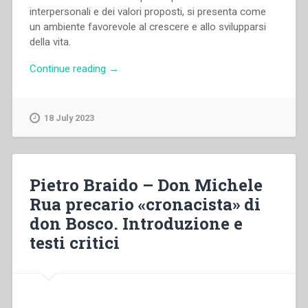
interpersonali e dei valori proposti, si presenta come
un ambiente favorevole al crescere e allo svilupparsi
della vita.
“Piera
Continue reading
→
Ruffinatto
–
Giovanni
18 July 2023
Bosco
promotore
della
vita
Pietro Braido – Don Michele
attraverso
Rua precario «cronacista» di
l’azione
don Bosco. Introduzione e
educativa”
testi critici