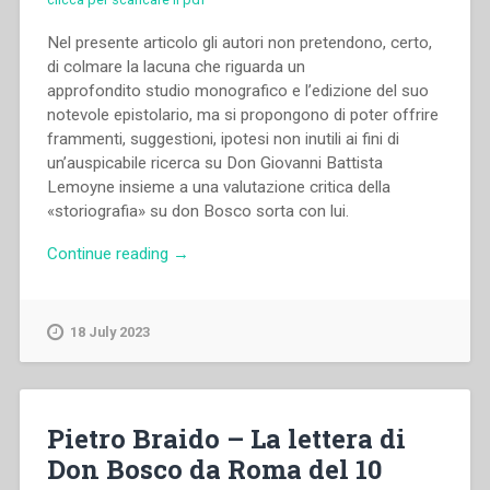
Nel presente articolo gli autori non pretendono, certo,
di colmare la lacuna che riguarda un
approfondito studio monografico e l’edizione del suo
notevole epistolario, ma si propongono di poter offrire
frammenti, suggestioni, ipotesi non inutili ai fini di
un’auspicabile ricerca su Don Giovanni Battista
Lemoyne insieme a una valutazione critica della
«storiografia» su don Bosco sorta con lui.
“Pietro
Continue reading
→
Braido,Rogélio
Arenal
Llata
18 July 2023
–
Don
Giovanni
Battista
Pietro Braido – La lettera di
Lemoyne
Don Bosco da Roma del 10
attraverso