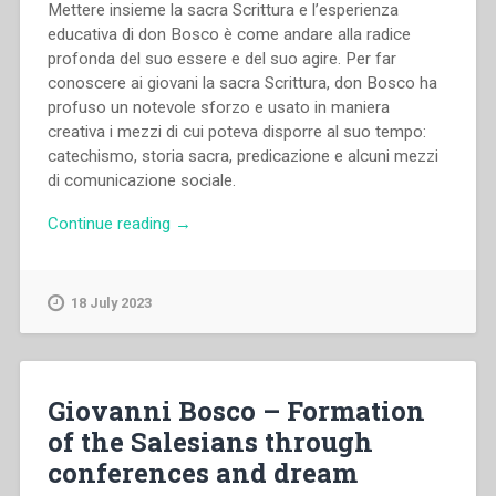
Mettere insieme la sacra Scrittura e l’esperienza
educativa di don Bosco è come andare alla radice
profonda del suo essere e del suo agire. Per far
conoscere ai giovani la sacra Scrittura, don Bosco ha
profuso un notevole sforzo e usato in maniera
creativa i mezzi di cui poteva disporre al suo tempo:
catechismo, storia sacra, predicazione e alcuni mezzi
di comunicazione sociale.
“Morand
Continue reading
→
Wirth
–
Il
18 July 2023
riferimento
e
l’uso
della
Giovanni Bosco – Formation
sacra
of the Salesians through
Scrittura
conferences and dream
nell’esperienza
educativa