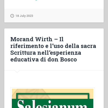
Càstano
–
Un
18 July 2023
grande
cuore”
Morand Wirth – Il
riferimento e l’uso della sacra
Scrittura nell’esperienza
educativa di don Bosco