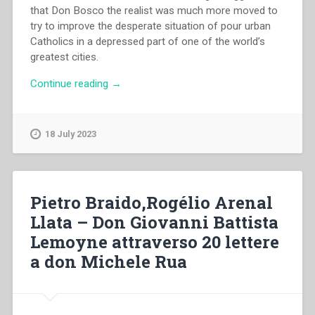
that Don Bosco the realist was much more moved to
try to improve the desperate situation of pour urban
Catholics in a depressed part of one of the world’s
greatest cities.
“John
Continue reading
→
Dickson
–
The
18 July 2023
origins
of
the
Salesian
Pietro Braido,Rogélio Arenal
work
Llata – Don Giovanni Battista
in
Lemoyne attraverso 20 lettere
London.
A
a don Michele Rua
Centenary
Lecture”