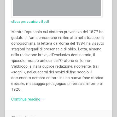
clicca per scaricare il pdf
Mentre l’opuscolo sul sistema preventivo del 1877 ha
goduto di fama pressoché ininterrotta nella tradizione
donboschiana, la lettera da Roma del 1884 ha vissuto
stagioni ineguali di presenza e di oblìo. Letta, almeno
nella redazione breve, all’esclusivo destinatario, il
«piccolo mondo antico» dell’Oratorio di Torino-
Valdocco, e, nella duplice redazione, ricorrente, tra i
«sogni », nei quaderni dei novizi di fine secolo, il
documento sembra entrare in una nuova fase storica
e ideale, messaggio pedagogico universale, intorno al
1920.
“Pietro
Continue reading
→
Braido
–
La