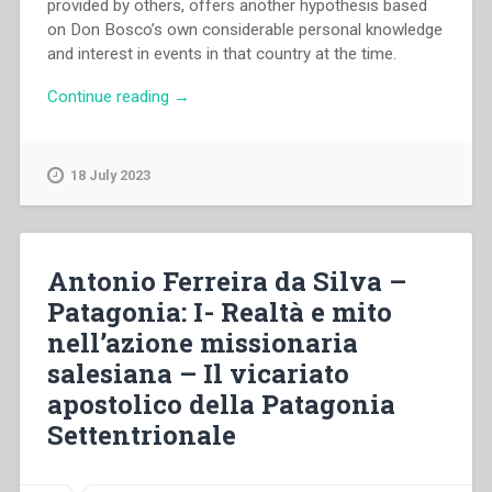
provided by others, offers another hypothesis based
on Don Bosco’s own considerable personal knowledge
and interest in events in that country at the time.
“Bernard
Continue reading
→
Francis
Grogan
–
18 July 2023
Dominic
Savio
and
England:
Antonio Ferreira da Silva –
another
Patagonia: I- Realtà e mito
hypothesis”
nell’azione missionaria
salesiana – Il vicariato
apostolico della Patagonia
Settentrionale