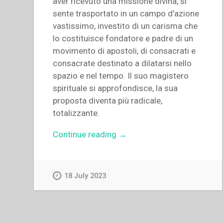
aver ricevuto una missione divina, si
sente trasportato in un campo d’azione
vastissimo, investito di un carisma che
lo costituisce fondatore e padre di un
movimento di apostoli, di consacrati e
consacrate destinato a dilatarsi nello
spazio e nel tempo. Il suo magistero
spirituale si approfondisce, la sua
proposta diventa più radicale,
totalizzante.
“Giovanni
Continue reading
→
Bosco
–
Formazione
18 July 2023
dei
salesiani
attraverso
conferenze