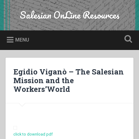
Skip
to
Salesian OnLine Resources
Search
content
MENU
Egidio Viganò – The Salesian
Mission and the
Workers’World
click to download pdf