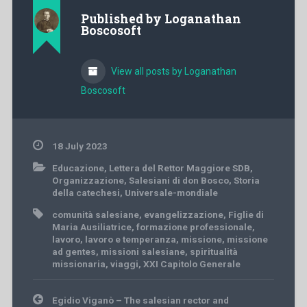
Published by
Loganathan
Boscosoft
View all posts by Loganathan
Boscosoft
18 July 2023
Educazione
,
Lettera del Rettor Maggiore SDB
,
Organizzazione
,
Salesiani di don Bosco
,
Storia
della catechesi
,
Universale-mondiale
comunità salesiane
,
evangelizzazione
,
Figlie di
Maria Ausiliatrice
,
formazione professionale
,
lavoro
,
lavoro e temperanza
,
missione
,
missione
ad gentes
,
missioni salesiane
,
spiritualità
missionaria
,
viaggi
,
XXI Capitolo Generale
Post
Egidio Viganò – The salesian rector and