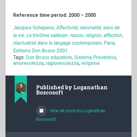
Reference time period: 2000 – 2005
Jacques Schepens,
Affectivité, rationalité, sens de
la vie. Le trinôme salésien: raison, religion, affection,
réactualisé dans le langage contemporain
, Paria,
Éditions Don Bosco 2001.
Tags:
Don Bosco educatore
,
Sistema Preventivo
,
amorevolezza
,
ragionevolezza
,
religione
Published by
Loganathan
Boscosoft
View all posts by Loganathan
Boscosoft