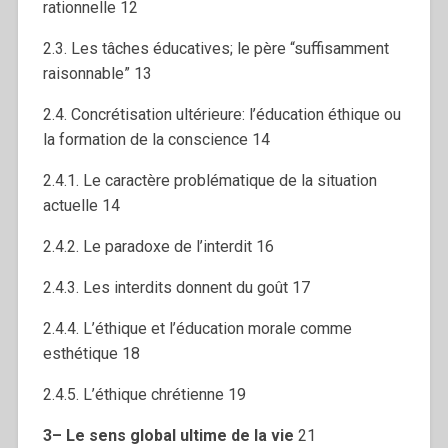
rationnelle 12
2.3. Les tâches éducatives; le père “suffisamment
raisonnable” 13
2.4. Concrétisation ultérieure: l’éducation éthique ou
la formation de la conscience 14
2.4.1. Le caractère problématique de la situation
actuelle 14
2.4.2. Le paradoxe de l’interdit 16
2.4.3. Les interdits donnent du goût 17
2.4.4. L’éthique et l’éducation morale comme
esthétique 18
2.4.5. L’éthique chrétienne 19
3
– L
e se
ns glob
al
ultim
e de
l
a
vi
e
21