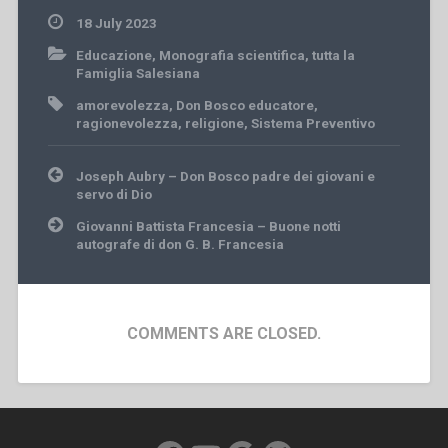
18 July 2023
Educazione
,
Monografia scientifica
,
tutta la
Famiglia Salesiana
amorevolezza
,
Don Bosco educatore
,
ragionevolezza
,
religione
,
Sistema Preventivo
Post
Joseph Aubry – Don Bosco padre dei giovani e
navigation
servo di Dio
Giovanni Battista Francesia – Buone notti
autografe di don G. B. Francesia
COMMENTS ARE CLOSED.