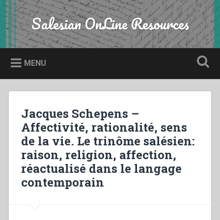
Skip
to
Salesian OnLine Resources
Search
content
MENU
Jacques Schepens –
Affectivité, rationalité, sens
de la vie. Le trinôme salésien:
raison, religion, affection,
réactualisé dans le langage
contemporain