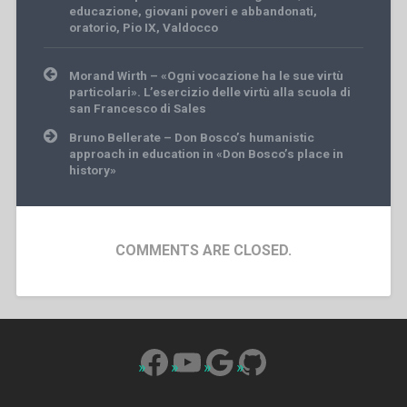
educazione
,
giovani poveri e abbandonati
,
oratorio
,
Pio IX
,
Valdocco
Post
Morand Wirth – «Ogni vocazione ha le sue virtù
navigation
particolari». L’esercizio delle virtù alla scuola di
san Francesco di Sales
Bruno Bellerate – Don Bosco’s humanistic
approach in education in «Don Bosco’s place in
history»
COMMENTS ARE CLOSED.
Facebook
YouTube
Google
GitHub