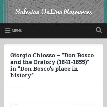
Skip
to
Salesian OnLine Resources
Search
content
MENU
Giorgio Chiosso – “Don Bosco
and the Oratory (1841-1855)”
in “Don Bosco’s place in
history”