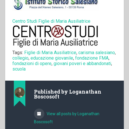
Centro Studi Figlie di Maria Ausiliatrice
Tags:
Figlie di Maria Ausiliatrice
,
carisma salesiano
,
collegio
,
educazione giovanile
,
fondazione FMA
,
fondazioni di opere
,
giovani poveri e abbandonati
,
scuola
Published by
Loganathan
Boscosoft
View all posts by Loganathan
Boscosoft