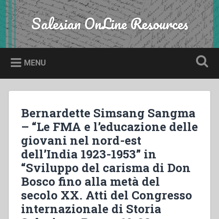
Skip
to
Salesian OnLine Resources
Search
content
MENU
Bernardette Simsang Sangma
– “Le FMA e l’educazione delle
giovani nel nord-est
dell’India 1923-1953” in
“Sviluppo del carisma di Don
Bosco fino alla metà del
secolo XX. Atti del Congresso
internazionale di Storia