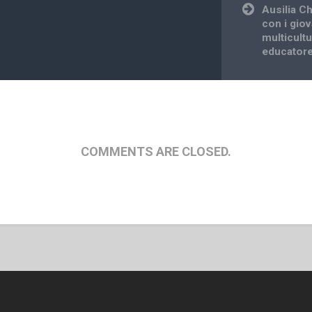
Ausilia C
con i giov
multicultu
educatore
COMMENTS ARE CLOSED.