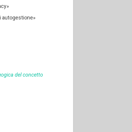
acy»
i autogestione»
gogica del concetto