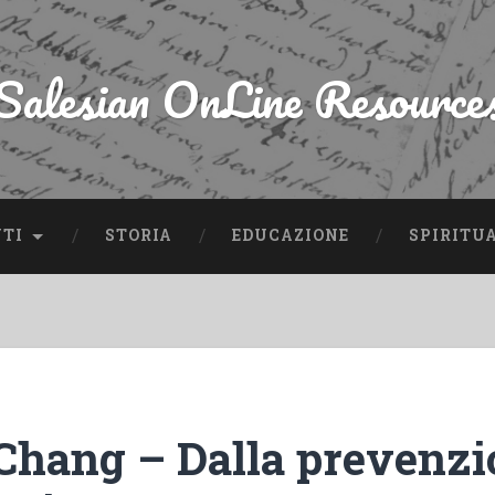
Salesian OnLine Resource
NTI
STORIA
EDUCAZIONE
SPIRITU
 Chang – Dalla prevenz