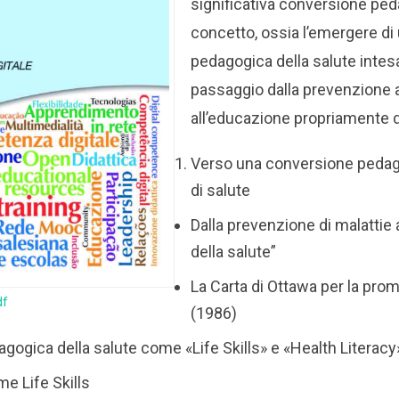
significativa conversione ped
concetto, ossia l’emergere di
pedagogica della salute inte
passaggio dalla prevenzione 
all’educazione propriamente d
Verso una conversione pedag
di salute
Dalla prevenzione di malattie
della salute”
La Carta di Ottawa per la pro
df
(1986)
gogica della salute come «Life Skills» e «Health Literacy
me Life Skills