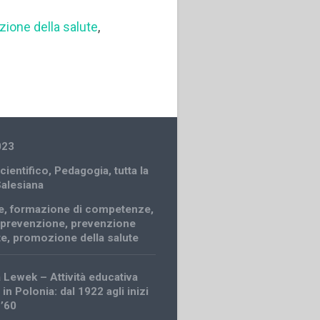
zione della salute
,
023
cientifico
,
Pedagogia
,
tutta la
Salesiana
e
,
formazione di competenze
,
,
prevenzione
,
prevenzione
te
,
promozione della salute
 Lewek – Attività educativa
in Polonia: dal 1922 agli inizi
 ’60