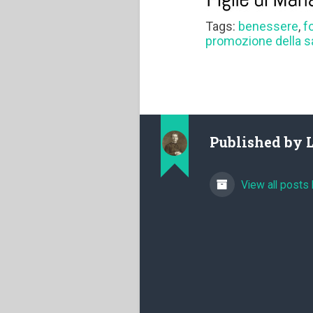
Tags:
benessere
,
f
promozione della s
Published by
View all posts