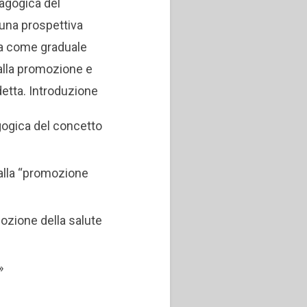
agogica del
 una prospettiva
sa come graduale
alla promozione e
etta.
Introduzione
ogica del concetto
 alla “promozione
mozione della salute
»