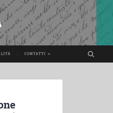
s
ALITÀ
CONTATTI
ione