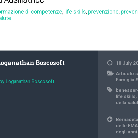
ormazione di competenze
,
life skills
,
prevenzione
,
preven
alute
Loganathan Boscosoft
18 July 2
Articolo s
Famiglia 
 by Loganathan Boscosoft
benesser
life skills
della salu
Post
Bernadeta
navigation
delle FMA 
degli anni