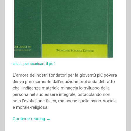
clicca per scaricare il pdf
L’amore dei nostri fondatori per la gioventù più povera
deriva precisamente dall’intuizione profonda del fatto
che l’indigenza materiale minaccia lo sviluppo della
persona nel suo essere integrale, ostacolando non
solo l’evoluzione fisica, ma anche quella psico-sociale
e morale-religiosa.
“Gertrud
Continue reading
→
Stickler