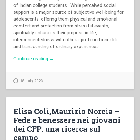
of Indian college students. While perceived social
support is a major source of subjective well-being for
adolescents, oﬀering them physical and emotional
comfort and protection from stressful events,
spirituality enhances their purpose in life,
interconnectedness with others, profound inner life
and transcending of ordinary experiences.
“Antonio
Continue reading
→
Dellagiulia,Giuseppe
Crea,Joseph
Jeyaraj,Lorenzo
18 July 2023
Filosa,Robert
Ramesh
Babu
–
Elisa Colì,Maurizio Norcia –
The
Fede e benessere nei giovani
significance
dei CFP: una ricerca sul
of
the
campo