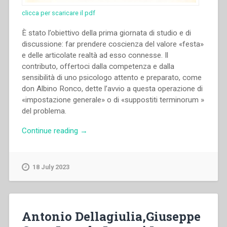
clicca per scaricare il pdf
È stato l’obiettivo della prima giornata di studio e di
discussione: far prendere coscienza del valore «festa»
e delle articolate realtà ad esso connesse. Il
contributo, offertoci dalla competenza e dalla
sensibilità di uno psicologo attento e preparato, come
don Albino Ronco, dette l’avvio a questa operazione di
«impostazione generale» o di «suppostiti terminorum »
del problema.
“Albino
Continue reading
→
Ronco
–
“La
18 July 2023
festa
per
i
giovani.
Antonio Dellagiulia,Giuseppe
Alcune