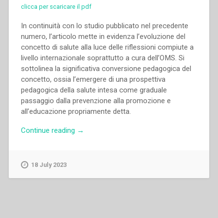
clicca per scaricare il pdf
In continuità con lo studio pubblicato nel precedente
numero, l’articolo mette in evidenza l’evoluzione del
concetto di salute alla luce delle riflessioni compiute a
livello internazionale soprattutto a cura dell’OMS. Si
sottolinea la significativa conversione pedagogica del
concetto, ossia l’emergere di una prospettiva
pedagogica della salute intesa come graduale
passaggio dalla prevenzione alla promozione e
all’educazione propriamente detta.
“Ausilia
Continue reading
→
Chang
–
Dalla
18 July 2023
prevenzione
all’educazione.
Verso
una
conversione