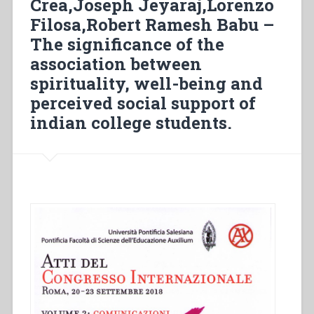
Crea,Joseph Jeyaraj,Lorenzo
considerazioni
Filosa,Robert Ramesh Babu –
psicopedagogiche”
in
The significance of the
“Colloqui
association between
sulla
spirituality, well-being and
vita
salesiana,
perceived social support of
14””
indian college students.