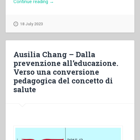
“Elisa
Continue reading
→
Colì,Maurizio
Norcia
–
18 July 2023
Fede
e
benessere
nei
Ausilia Chang – Dalla
giovani
prevenzione all’educazione.
dei
Verso una conversione
CFP:
una
pedagogica del concetto di
ricerca
salute
sul
campo”