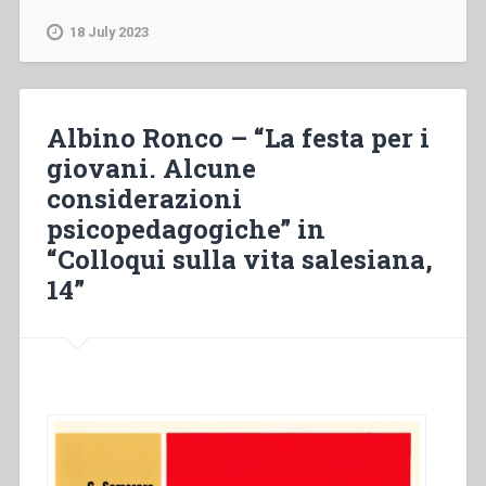
–
“Povertà,
18 July 2023
indigenza
o
beatitudine?
Approccio
Albino Ronco – “La festa per i
psicologico”
giovani. Alcune
in
considerazioni
“Colloqui
sulla
psicopedagogiche” in
vita
“Colloqui sulla vita salesiana,
salesiana,
14”
19””