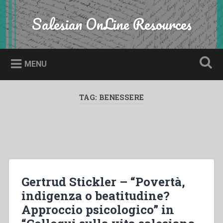
Skip
to
Salesian OnLine Resources
Search
content
MENU
TAG:
BENESSERE
Gertrud Stickler – “Povertà,
indigenza o beatitudine?
Approccio psicologico” in