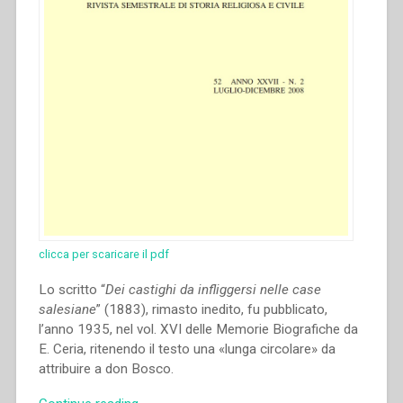
Istanze
ed
attuazioni
in
diversi
contesti
Volume
I””
clicca per scaricare il pdf
Lo scritto “
Dei castighi da infliggersi nelle case
salesiane
” (1883), rimasto inedito, fu pubblicato,
l’anno 1935, nel vol. XVI delle Memorie Biografiche da
E. Ceria, ritenendo il testo una «lunga circolare» da
attribuire a don Bosco.
“José