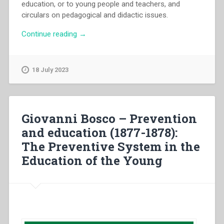
education, or to young people and teachers, and
circulars on pedagogical and didactic issues.
“Giovanni
Continue reading
→
Bosco
–
Pedagogical
18 July 2023
and
didactic
principles
and
Giovanni Bosco – Prevention
disciplinary
and education (1877-1878):
matters
The Preventive System in the
(1846-
1879”
Education of the Young