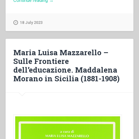
Continue reading
→
Manuel
Prellezo
–
18 July 2023
«Dei
castighi»
(1883):
puntualizzazioni
Maria Luisa Mazzarello –
sull’autore
Sulle Frontiere
e
dell’educazione. Maddalena
sulle
fonti
Morano in Sicilia (1881-1908)
redazionali
dello
scritto”