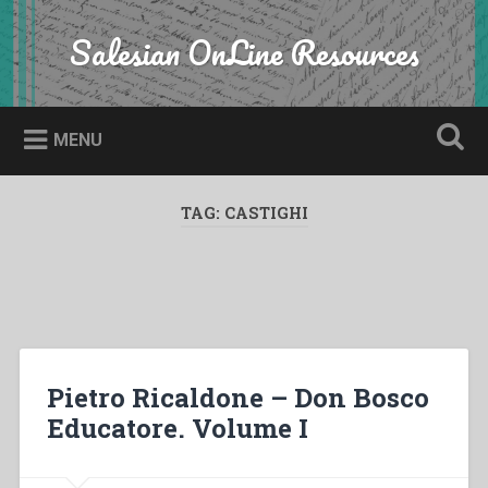
Skip
to
Salesian OnLine Resources
Search
content
MENU
TAG:
CASTIGHI
Pietro Ricaldone – Don Bosco
Educatore. Volume I