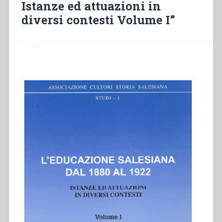
Mosca.
Istanze ed attuazioni in
Nizza
diversi contesti Volume I”
Monferrato.
Anno
scolastico
1892-
93”