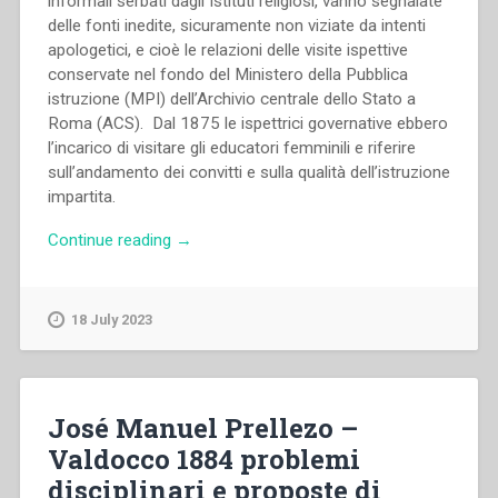
informali serbati dagli Istituti religiosi, vanno segnalate
delle fonti inedite, sicuramente non viziate da intenti
apologetici, e cioè le relazioni delle visite ispettive
conservate nel fondo del Ministero della Pubblica
istruzione (MPI) dell’Archivio centrale dello Stato a
Roma (ACS). Dal 1875 le ispettrici governative ebbero
l’incarico di visitare gli educatori femminili e riferire
sull’andamento dei convitti e sulla qualità dell’istruzione
impartita.
“Grazia
Continue reading
→
Loparco
–
L’attività
18 July 2023
educativa
delle
Figlie
di
José Manuel Prellezo –
Maria
Valdocco 1884 problemi
Ausiliatrice
disciplinari e proposte di
in