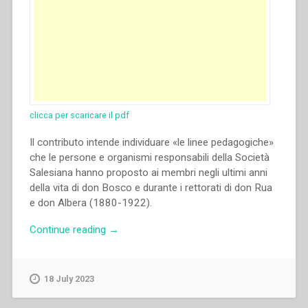
clicca per scaricare il pdf
Il contributo intende individuare «le linee pedagogiche»
che le persone e organismi responsabili della Società
Salesiana hanno proposto ai membri negli ultimi anni
della vita di don Bosco e durante i rettorati di don Rua
e don Albera (1880-1922).
“José
Continue reading
→
Manuel
Prellezo
–
18 July 2023
Linee
pedagogiche