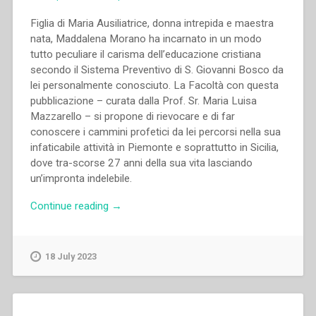
Figlia di Maria Ausiliatrice, donna intrepida e maestra
nata, Maddalena Morano ha incarnato in un modo
tutto peculiare il carisma dell’educazione cristiana
secondo il Sistema Preventivo di S. Giovanni Bosco da
lei personalmente conosciuto. La Facoltà con questa
pubblicazione – curata dalla Prof. Sr. Maria Luisa
Mazzarello – si propone di rievocare e di far
conoscere i cammini profetici da lei percorsi nella sua
infaticabile attività in Piemonte e soprattutto in Sicilia,
dove tra-scorse 27 anni della sua vita lasciando
un’impronta indelebile.
“Maria
Continue reading
→
Luisa
Mazzarello
–
18 July 2023
Sulle
Frontiere
dell’educazione.
Maddalena