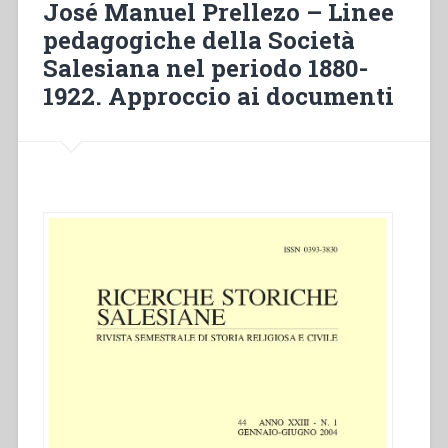
José Manuel Prellezo – Linee
Morano
pedagogiche della Società
in
Salesiana nel periodo 1880-
Sicilia
(1881-
1922. Approccio ai documenti
1908)”