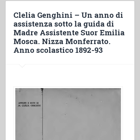
(1877-
1878):
Clelia Genghini – Un anno di
The
assistenza sotto la guida di
Preventive
Madre Assistente Suor Emilia
System
in
Mosca. Nizza Monferrato.
the
Anno scolastico 1892-93
Education
of
the
Young”