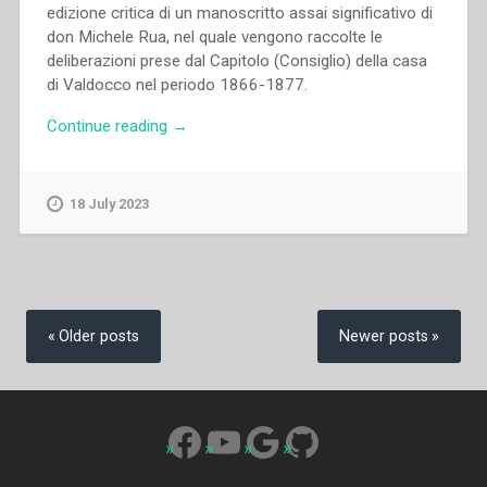
edizione critica di un manoscritto assai significativo di
don Michele Rua, nel quale vengono raccolte le
deliberazioni prese dal Capitolo (Consiglio) della casa
di Valdocco nel periodo 1866-1877.
“José
Continue reading
→
Manuel
Prellezo
–
18 July 2023
L’Oratorio
di
Valdocco
nelle
Posts
«Conferenze
navigation
Older posts
Newer posts
capitolari»
(1866-
1877).
Introduzione
Facebook
YouTube
Google
GitHub
e
testi
critici”