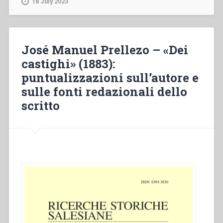
18 July 2023
or
repression.
The
reception
José Manuel Prellezo – «Dei
of
castighi» (1883):
Don
puntualizzazioni sull’autore e
Bosco’s
educational
sulle fonti redazionali dello
approach
scritto
in
English
Salesian
schools”,
in
“L’educazione
salesiana
dal
1880
al
1922.