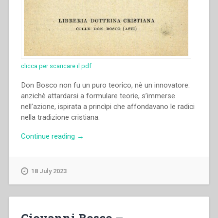
clicca per scaricare il pdf
Don Bosco non fu un puro teorico, nè un innovatore:
anzichè attardarsi a formulare teorie, s’immerse
nell’azione, ispirata a princìpi che affondavano le radici
nella tradizione cristiana.
“Pietro
Continue reading
→
Ricaldone
–
Don
18 July 2023
Bosco
Educatore.
Volume
I”