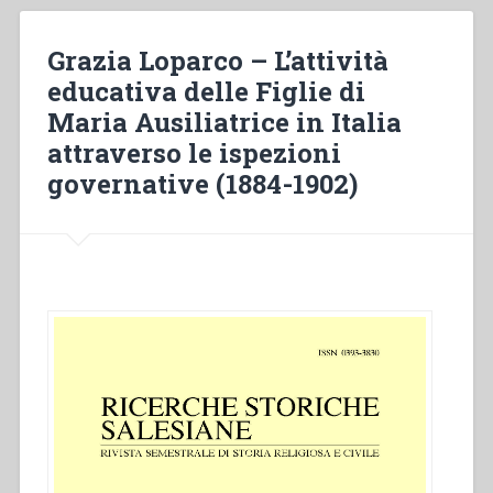
della
Società
Grazia Loparco – L’attività
Salesiana
educativa delle Figlie di
nel
Maria Ausiliatrice in Italia
periodo
1880-
attraverso le ispezioni
1922.
governative (1884-1902)
Approccio
ai
documenti”