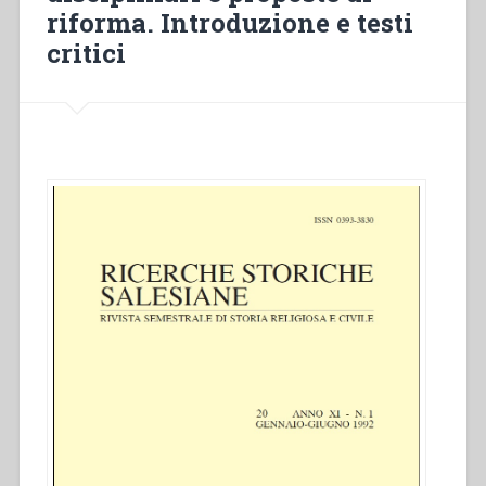
Italia
riforma. Introduzione e testi
attraverso
critici
le
ispezioni
governative
(1884-
1902)”