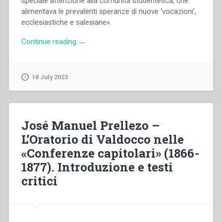
speciale attenzione alla comunità studentesca, che
alimentava le prevalenti speranze di nuove ‘vocazioni’,
ecclesiastiche e salesiane».
“José
Continue reading
→
Manuel
Prellezo
–
18 July 2023
Valdocco
1884
problemi
disciplinari
José Manuel Prellezo –
e
L’Oratorio di Valdocco nelle
proposte
«Conferenze capitolari» (1866-
di
riforma.
1877). Introduzione e testi
Introduzione
critici
e
testi
critici”