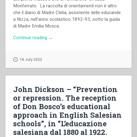
Monferrato. La raccolta di orientamenti non è altro
che il diario di Madre Clelia, assistente delle educande
a Nizza, nell’anno scolastico 1892-93, sotto la guida
di Madre Emilia Mosca.
“Clelia
Continue reading
→
Genghini
–
Un
18 July 2023
anno
di
assistenza
sotto
John Dickson – “Prevention
la
or repression. The reception
guida
of Don Bosco’s educational
di
Madre
approach in English Salesian
Assistente
schools”, in “L’educazione
Suor
salesiana dal 1880 al 1922.
Emilia