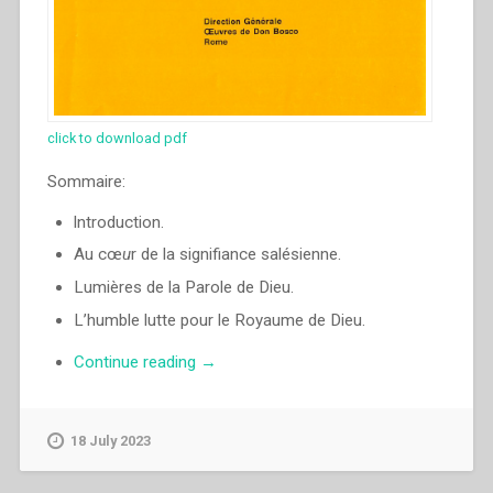
click to download pdf
Sommaire:
lntroduction.
Au cœ
u
r de la signifiance salésienne.
Lumières de la Parole de Dieu.
L’humble lutte pour le Royaume de Dieu.
“Egidio
Continue reading
→
Viganò
–
Et
18 July 2023
Marie
le