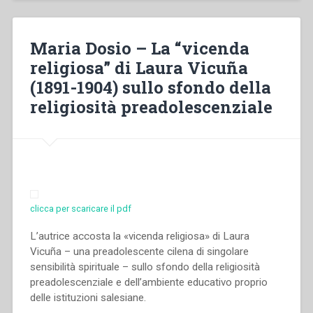
laid
him
in
Maria Dosio – La “vicenda
a
religiosa” di Laura Vicuña
manger”
(1891-1904) sullo sfondo della
religiosità preadolescenziale
clicca per scaricare il pdf
L’autrice accosta la «vicenda religiosa» di Laura
Vicuña – una preadolescente cilena di singolare
sensibilità spirituale – sullo sfondo della religiosità
preadolescenziale e dell’ambiente educativo proprio
delle istituzioni salesiane.