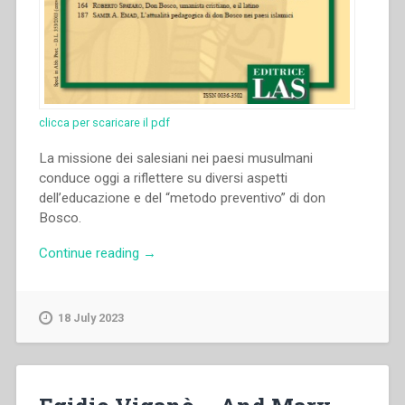
clicca per scaricare il pdf
La missione dei salesiani nei paesi musulmani
conduce oggi a riflettere su diversi aspetti
dell’educazione e del “metodo preventivo” di don
Bosco.
“Emad
Continue reading
→
Samir
Anis
Matta
18 July 2023
–
L’attualità
pedagogica
di