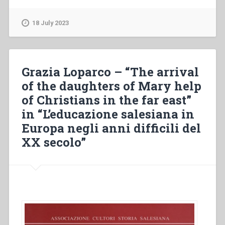
–
“Le
18 July 2023
religioni
in
una
società
Grazia Loparco – “The arrival
multiculturale”
of the daughters of Mary help
in
of Christians in the far east”
“Colloqui
sulla
in “L’educazione salesiana in
vita
Europa negli anni difficili del
salesiana,
XX secolo”
21””