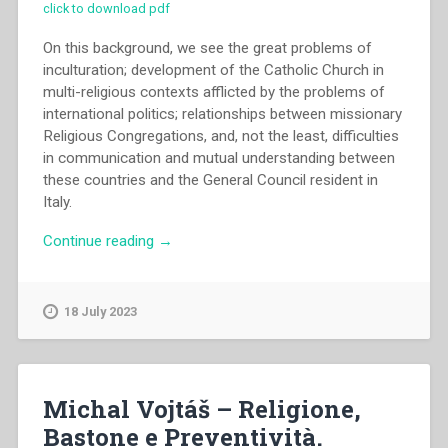
click to download pdf
On this background, we see the great problems of
inculturation; development of the Catholic Church in
multi-religious contexts afflicted by the problems of
international politics; relationships between missionary
Religious Congregations, and, not the least, difficulties
in communication and mutual understanding between
these countries and the General Council resident in
Italy.
“Grazia
Continue reading
→
Loparco
–
“The
18 July 2023
arrival
of
the
daughters
Michal Vojtáš – Religione,
of
Bastone e Preventività.
Mary