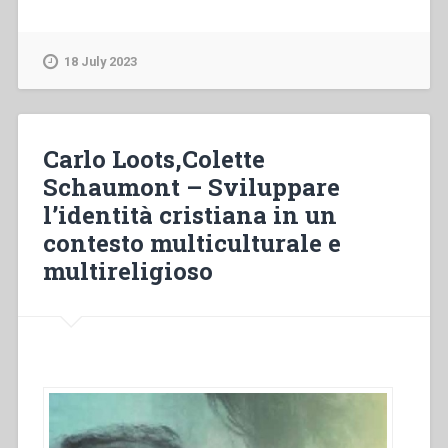
Vojtáš
–
Religione,
18 July 2023
Bastone
e
Preventività.
Implicazioni
Carlo Loots,Colette
metodologiche
Schaumont – Sviluppare
del
l’identità cristiana in un
principio
religioso
contesto multiculturale e
nell’educazione
multireligioso
salesiana”