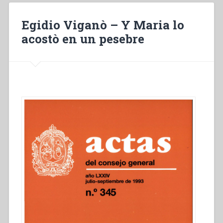
coucha
dans
Egidio Viganò – Y Maria lo
une
acostò en un pesebre
mangeoire”