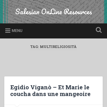
Skip
to
Salesian OnLine Resources
Search
content
MENU
TAG:
MULTIRELIGIOSITÀ
Egidio Viganò – Et Marie le
coucha dans une mangeoire