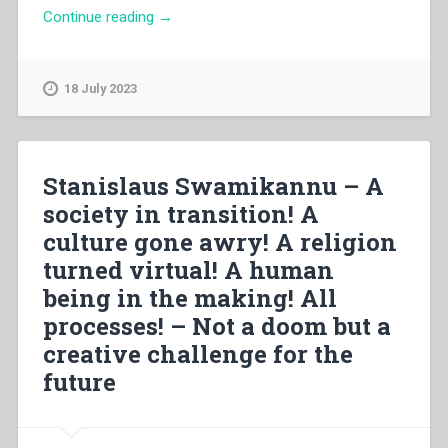
“Maria
Continue reading
→
Dosio
–
La
18 July 2023
“vicenda
religiosa”
di
Laura
Stanislaus Swamikannu – A
Vicuña
society in transition! A
(1891-
culture gone awry! A religion
1904)
sullo
turned virtual! A human
sfondo
being in the making! All
della
processes! – Not a doom but a
religiosità
preadolescenziale”
creative challenge for the
future