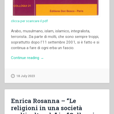
clicca per scaricare il pdf
Arabo, musulmano, islam, islamico, integralista,
terrorista…Da parte di molti, che sono sempre troppi,
soprattutto dopo l’11 settembre 2001, si è fatto e si
continua a fare di ogni erba un fascio.
“Vittorio
Continue reading
→
Pozzo
–
“L’Islam,
18 July 2023
uno
e
plurale,
agli
Enrica Rosanna – “Le
inizi
religioni in una società
del
XXI°