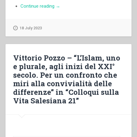
“Egidio
Continue reading
→
Viganò
–
Y
18 July 2023
Maria
lo
acostò
en
Vittorio Pozzo – “L’Islam, uno
un
e plurale, agli inizi del XXI°
pesebre”
secolo. Per un confronto che
miri alla convivialità delle
differenze” in “Colloqui sulla
Vita Salesiana 21”