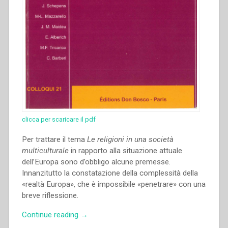
clicca per scaricare il pdf
Per trattare il tema
Le religioni in una società
multiculturale
in rapporto alla situazione attuale
dell’Europa sono d’obbligo alcune premesse.
Innanzitutto la constatazione della complessità della
«realtà Europa», che è impossibile «penetrare» con una
breve riflessione.
“Enrica
Continue reading
→
Rosanna