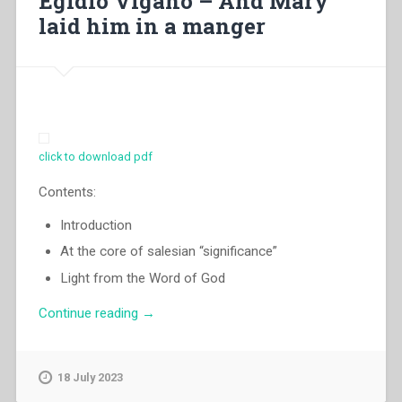
Egidio Viganò – And Mary
don
laid him in a manger
Bosco
nei
paesi
islamici”
click to download pdf
Contents:
Introduction
At the core of salesian “significance”
Light from the Word of God
“Egidio
Continue reading
→
Viganò
–
And
18 July 2023
Mary