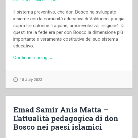
Il sistema preventivo, che don Bosco ha sviluppato
insieme con la comunità educativa di Valdocco, poggia
sopra tre colonne: ‘ragione, amorevolezza, religione’. Di
questi tre la fede era per don Bosco la dimensione più
importante e veramente costitutiva del suo sistema
educativo.
“Carlo
Continue reading
→
Loots,Colette
Schaumont
–
18 July 2023
Sviluppare
l’identità
cristiana
in
Emad Samir Anis Matta –
un
L’attualità pedagogica di don
contesto
Bosco nei paesi islamici
multiculturale
e