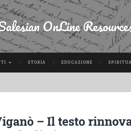
Salesian OnLine Resource
NTI
STORIA
EDUCAZIONE
SPIRITU
iganò – Il testo rinnova