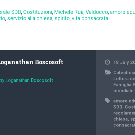
erale SDB
,
Costituzioni
,
Michele Rua
,
Valdocco
,
amore edu
zio
,
servizio alla chiesa
,
spirito
,
vita consacrata
Loganathan Boscosoft
18 July 2
Cateches
Lettera d
 by Loganathan Boscosoft
Famiglia 
mondiale
amore ed
SDB
,
Cost
regolame
chiesa
,
sp
consacra