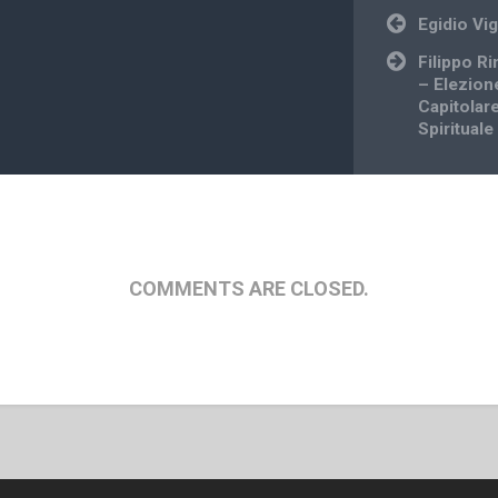
Post
Egidio Vi
navigation
Filippo R
– Elezion
Capitolare
Spirituale
COMMENTS ARE CLOSED.