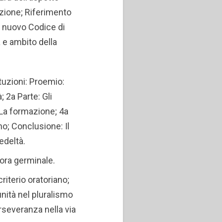
zione; Riferimento
 nuovo Codice di
 e ambito della
tuzioni: Proemio:
; 2a Parte: Gli
 La formazione; 4a
no; Conclusione: Il
fedeltà.
’ora germinale.
riterio oratoriano;
unità nel pluralismo
erseveranza nella via