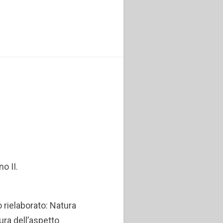
o II.
o rielaborato: Natura
ura dell’aspetto