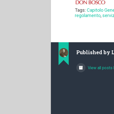
Tags:
Capitolo Gen
regolamento
,
servi
Published by
View all posts