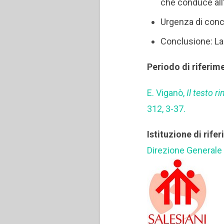
che conduce all
Urgenza di con
Conclusione: La
Periodo di riferim
E. Viganò,
Il testo r
312, 3-37.
Istituzione di rife
Direzione Generale