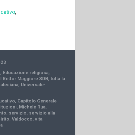
cativo
,
023
i
,
Educazione religiosa
,
el Rettor Maggiore SDB
,
tutta la
Salesiana
,
Universale-
ucativo
,
Capitolo Generale
ituzioni
,
Michele Rua
,
nto
,
servizio
,
servizio alla
irito
,
Valdocco
,
vita
ta