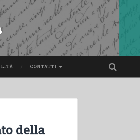
s
ALITÀ
CONTATTI
to della