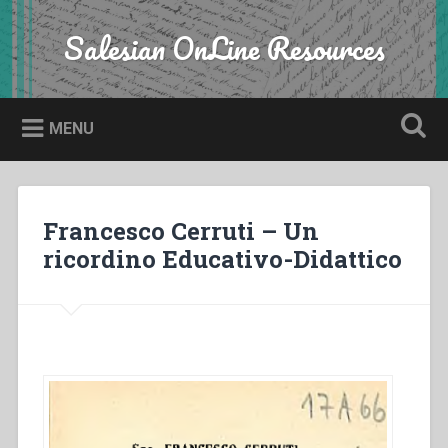
Skip
to
Salesian OnLine Resources
Search
content
MENU
Francesco Cerruti – Un
ricordino Educativo-Didattico