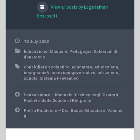
View all posts by Loganathan
Boscosoft
18 July 2023
Educazione
,
Manuale
,
Pedagogia
,
Salesiani di
don Bosco
consigliere scolastico
,
educatore
,
educazione
,
insegnante/i
,
ispezioni governative
,
istruzione
,
scuola
,
Sistema Preventivo
Post
Senza autore – Manuale Direttivo degli Oratorii
navigation
Festivi e delle Scuole di Religione
Pietro Ricaldone – Don Bosco Educatore. Volume
II