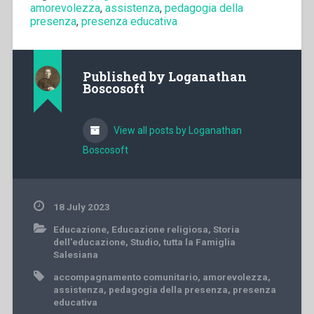
amorevolezza
,
assistenza
,
pedagogia della
presenza
,
presenza educativa
Published by
Loganathan
Boscosoft
View all posts by Loganathan
Boscosoft
18 July 2023
Educazione
,
Educazione religiosa
,
Storia
dell'educazione
,
Studio
,
tutta la Famiglia
Salesiana
accompagnamento comunitario
,
amorevolezza
,
assistenza
,
pedagogia della presenza
,
presenza
educativa