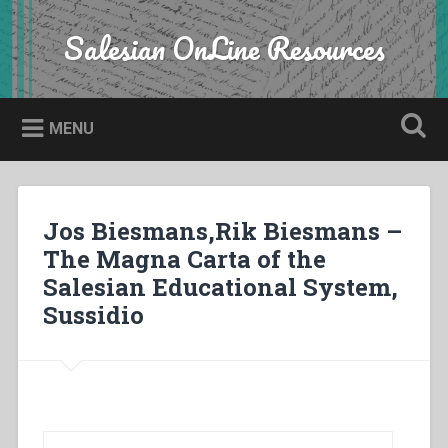
Skip
to
Salesian OnLine Resources
Search
content
MENU
Jos Biesmans,Rik Biesmans –
The Magna Carta of the
Salesian Educational System,
Sussidio