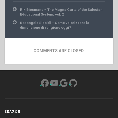
Post
Rik Biesmans – The Magna Carta of the Salesian
navigation
Educational System, vol. 2
Rosangela Siboldi – Come valorizzare la
dimensione di religione oggi?
COMMENTS ARE CLOSED.
Facebook
YouTube
Google
GitHub
SEARCH