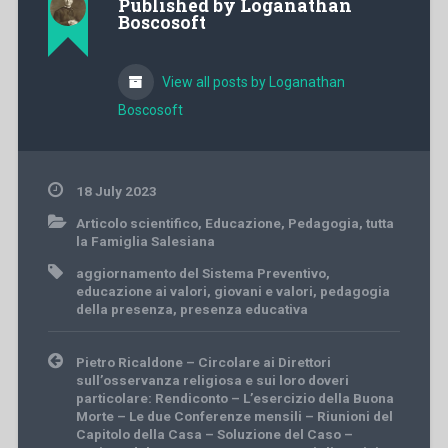
Published by
Loganathan
Boscosoft
View all posts by Loganathan
Boscosoft
18 July 2023
Articolo scientifico
,
Educazione
,
Pedagogia
,
tutta
la Famiglia Salesiana
aggiornamento del Sistema Preventivo
,
educazione ai valori
,
giovani e valori
,
pedagogia
della presenza
,
presenza educativa
Post
Pietro Ricaldone – Circolare ai Direttori
navigation
sull’osservanza religiosa e sui loro doveri
particolare: Rendiconto – L’esercizio della Buona
Morte – Le due Conferenze mensili – Riunioni del
Capitolo della Casa – Soluzione del Caso –