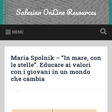
Skip
to
Salesian OnLine Resources
Search
content
MENU
Maria Spolnik – “In mare, con
le stelle”. Educare ai valori
con i giovani in un mondo
che cambia