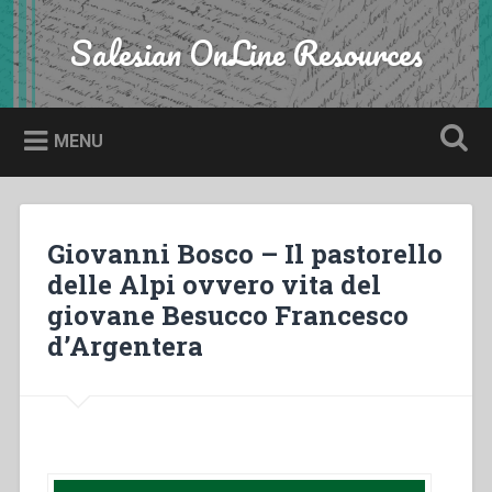
Skip
to
Salesian OnLine Resources
Search
content
MENU
Giovanni Bosco – Il pastorello
delle Alpi ovvero vita del
giovane Besucco Francesco
d’Argentera