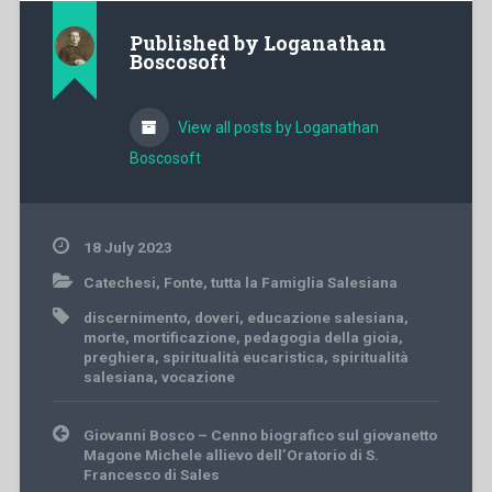
Published by
Loganathan
Boscosoft
View all posts by Loganathan
Boscosoft
18 July 2023
Catechesi
,
Fonte
,
tutta la Famiglia Salesiana
discernimento
,
doveri
,
educazione salesiana
,
morte
,
mortificazione
,
pedagogia della gioia
,
preghiera
,
spiritualità eucaristica
,
spiritualità
salesiana
,
vocazione
Post
Giovanni Bosco – Cenno biografico sul giovanetto
navigation
Magone Michele allievo dell’Oratorio di S.
Francesco di Sales