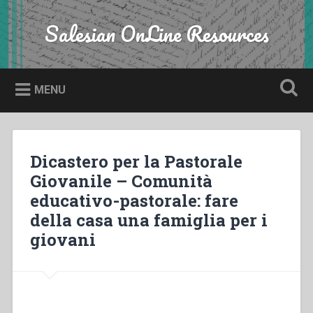
Skip
to
Salesian OnLine Resources
Search
content
MENU
Dicastero per la Pastorale
Giovanile – Comunità
educativo-pastorale: fare
della casa una famiglia per i
giovani