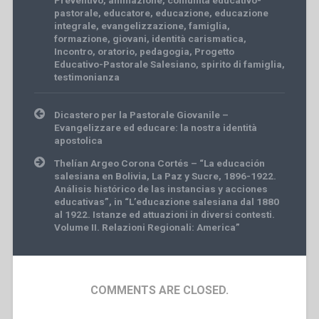
Preventivo
,
animazione
,
comunità educativo-
pastorale
,
educatore
,
educazione
,
educazione
integrale
,
evangelizzazione
,
famiglia
,
formazione
,
giovani
,
identità carismatica
,
Incontro
,
oratorio
,
pedagogia
,
Progetto
Educativo-Pastorale Salesiano
,
spirito di famiglia
,
testimonianza
Post
Dicastero per la Pastorale Giovanile –
navigation
Evangelizzare ed educare: la nostra identità
apostolica
Thelían Argeo Corona Cortés – “La educación
salesiana en Bolivia, La Paz y Sucre, 1896-1922.
Análisis histórico de las instancias y acciones
educativas”, in “L’educazione salesiana dal 1880
al 1922. Istanze ed attuazioni in diversi contesti.
Volume II. Relazioni Regionali: America”
COMMENTS ARE CLOSED.