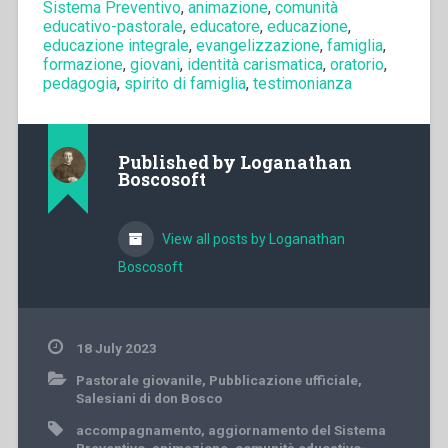
Sistema Preventivo
,
animazione
,
comunità
educativo-pastorale
,
educatore
,
educazione
,
educazione integrale
,
evangelizzazione
,
famiglia
,
formazione
,
giovani
,
identità carismatica
,
oratorio
,
pedagogia
,
spirito di famiglia
,
testimonianza
Published by
Loganathan
Boscosoft
View all posts by Loganathan
Boscosoft
18 July 2023
Pastorale giovanile
,
Pubblicazione ufficiale
,
Salesiani di don Bosco
accompagnamento
,
aggiornamento del Sistema