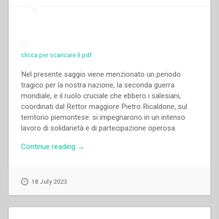
clicca per scaricare il pdf
Nel presente saggio viene menzionato un periodo
tragico per la nostra nazione, la seconda guerra
mondiale, e il ruolo cruciale che ebbero i salesiani,
coordinati dal Rettor maggiore Pietro Ricaldone, sul
territorio piemontese: si impegnarono in un intenso
lavoro di solidarietà e di partecipazione operosa.
“Aldo
Continue reading
→
Giraudo
–
“L’apporto
18 July 2023
dei
Salesiani
nell’Italia