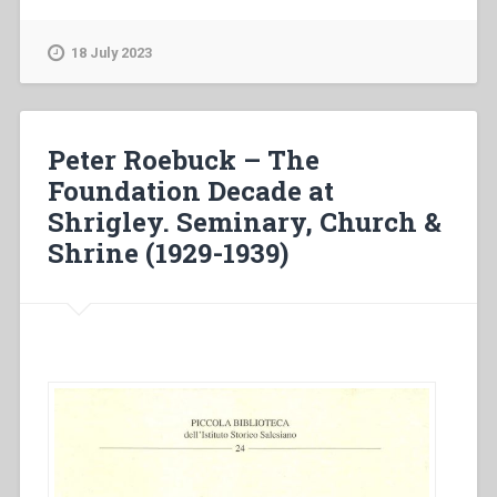
–
Educazione
18 July 2023
cattolica
e
ceti
medi.
Peter Roebuck – The
L’istituto
Foundation Decade at
salesiano
Shrigley. Seminary, Church &
”
Villa
Shrine (1929-1939)
Sora”
di
Frascati
(1990-
1950)”