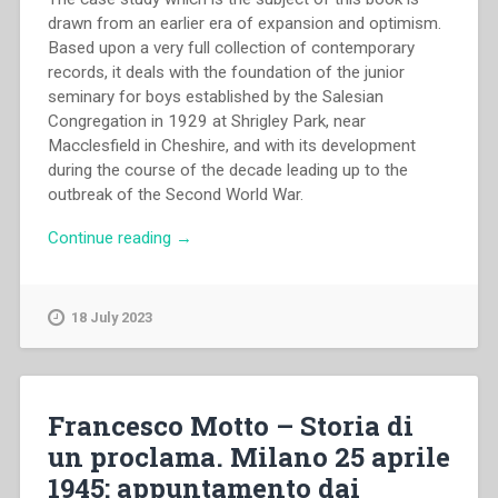
drawn from an earlier era of expansion and optimism.
Based upon a very full collection of contemporary
records, it deals with the foundation of the junior
seminary for boys established by the Salesian
Congregation in 1929 at Shrigley Park, near
Macclesfield in Cheshire, and with its development
during the course of the decade leading up to the
outbreak of the Second World War.
“Peter
Continue reading
→
Roebuck
–
The
18 July 2023
Foundation
Decade
at
Shrigley.
Francesco Motto – Storia di
Seminary,
un proclama. Milano 25 aprile
Church
1945: appuntamento dai
&