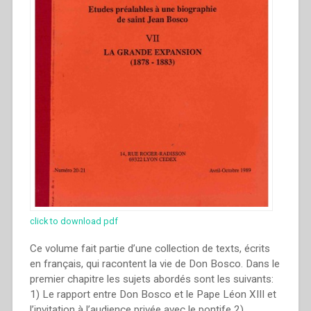
Salesiana
Roma,
19-
23
novembre
2014””
click to download pdf
Ce volume fait partie d’une collection de texts, écrits
en français, qui racontent la vie de Don Bosco. Dans le
premier chapitre les sujets abordés sont les suivants:
1) Le rapport entre Don Bosco et le Pape Léon XIII et
l’invitation à l’audience privée avec le pontife 2)