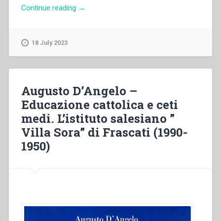
“Michal
Continue reading
→
Vojtáš
–
Pedagogia
18 July 2023
salesiana
dopo
don
Bosco:
Augusto D’Angelo –
Dalla
Educazione cattolica e ceti
prima
medi. L’istituto salesiano ”
generazione
fino
Villa Sora” di Frascati (1990-
al
1950)
Sinodo
sui
giovani
(1888-
2018)”