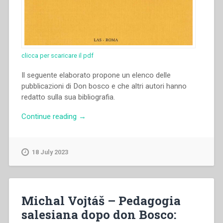
clicca per scaricare il pdf
Il seguente elaborato propone un elenco delle
pubblicazioni di Don bosco e che altri autori hanno
redatto sulla sua bibliografia.
“Saverio
Continue reading
→
Gianotti
–
Bibliografia
18 July 2023
generale
di
Don
Bosco”
Michal Vojtáš – Pedagogia
salesiana dopo don Bosco: