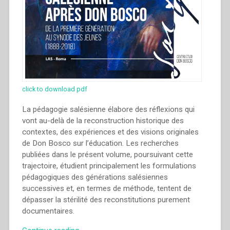
internazionale
di
Storia
Salesiana
Roma,
19-
23
novembre
click to download pdf
2014””
La pédagogie salésienne élabore des réflexions qui
vont au-delà de la reconstruction historique des
contextes, des expériences et des visions originales
de Don Bosco sur l’éducation. Les recherches
publiées dans le présent volume, poursuivant cette
trajectoire, étudient principalement les formulations
pédagogiques des générations salésiennes
successives et, en termes de méthode, tentent de
dépasser la stérilité des reconstitutions purement
documentaires.