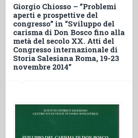
lacerata
Giorgio Chiosso – “Problemi
dalla
aperti e prospettive del
guerra
congresso” in “Sviluppo del
(1940-
1945)
carisma di Don Bosco fino alla
–
metà del secolo XX. Atti del
Le
Congresso internazionale di
case
del
Storia Salesiana Roma, 19-23
Piemonte”
novembre 2014”
in
“Salesiani
di
Don
Bosco
in
Italia.
150
anni
di
educazione””