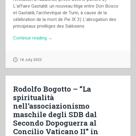
L’affaire Gastaldi: un nouveau litige entre Don Bosco
et Gastaldi, l’archevêque de Turin, à cause de la
célébration de la mort de Pie IX 3) L’abrogation des
principeaux privilèges des Salésiens
“Francis
Continue reading
→
Desramaut
–
“VII.
18 July 2023
La
grande
expansion
(1878-
Rodolfo Bogotto – “La
1883)”
spiritualità
in
nell’associazionismo
“Cahier
Salésiens.
maschile degli SDB dal
Etudes
Secondo Dopoguerra al
préalables
Concilio Vaticano II” in
à