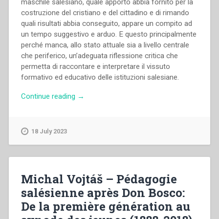
maschile salesiano, quale apporto abbia fornito per la
costruzione del cristiano e del cittadino e di rimando
quali risultati abbia conseguito, appare un compito ad
un tempo suggestivo e arduo. E questo principalmente
perché manca, allo stato attuale sia a livello centrale
che periferico, un’adeguata riflessione critica che
permetta di raccontare e interpretare il vissuto
formativo ed educativo delle istituzioni salesiane.
“Rodolfo
Continue reading
→
Bogotto
–
“La
18 July 2023
spiritualità
nell’associazionismo
maschile
degli
Michal Vojtáš – Pédagogie
SDB
salésienne après Don Bosco:
dal
De la première génération au
Secondo
Dopoguerra