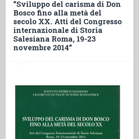
une
“Sviluppo del carisma di Don
biographie
Bosco fino alla metà del
de
secolo XX. Atti del Congresso
saint
internazionale di Storia
Jean
Bosco””
Salesiana Roma, 19-23
novembre 2014”