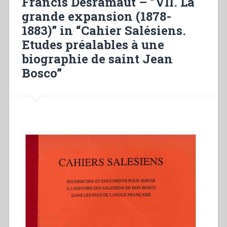
Francis Desramaut – “VII. La
congresso”
grande expansion (1878-
in
1883)” in “Cahier Salésiens.
“Sviluppo
del
Etudes préalables à une
carisma
biographie de saint Jean
di
Bosco”
Don
Bosco
fino
alla
metà
del
secolo
XX.
Atti
del
Congresso
internazionale
di
Storia