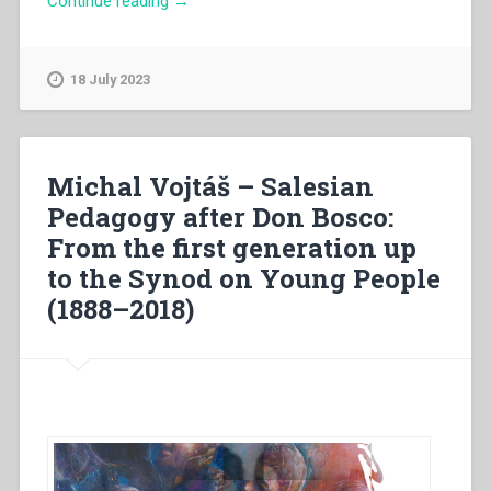
“Michal
Continue reading
→
Vojtáš
–
Pédagogie
18 July 2023
salésienne
après
Don
Bosco:
Michal Vojtáš – Salesian
De
Pedagogy after Don Bosco:
la
From the first generation up
première
génération
to the Synod on Young People
au
(1888–2018)
synode
des
jeunes
(1888-
2018)”