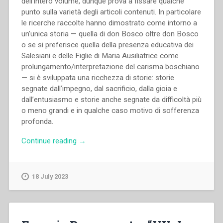
dell’intero volume, dunque prova a fissare qualche
punto sulla varietà degli articoli contenuti. In particolare
le ricerche raccolte hanno dimostrato come intorno a
un’unica storia — quella di don Bosco oltre don Bosco
o se si preferisce quella della presenza educativa dei
Salesiani e delle Figlie di Maria Ausiliatrice come
prolungamento/interpretazione del carisma boschiano
— si è sviluppata una ricchezza di storie: storie
segnate dall’impegno, dal sacrificio, dalla gioia e
dall’entusiasmo e storie anche segnate da difficoltà più
o meno grandi e in qualche caso motivo di sofferenza
profonda.
“Giorgio
Continue reading
→
Chiosso
–
“Problemi
18 July 2023
aperti
e
prospettive
del