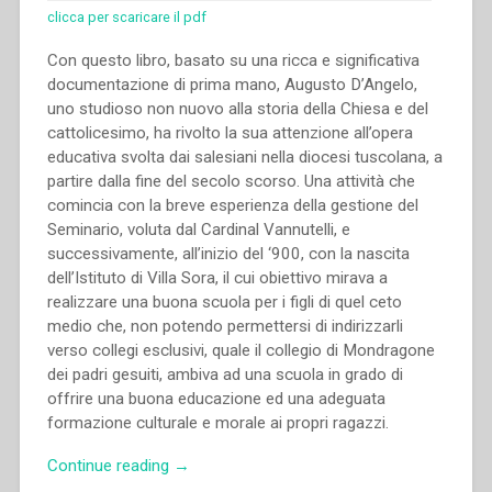
clicca per scaricare il pdf
Con questo libro, basato su una ricca e significativa
documentazione di prima mano, Augusto D’Angelo,
uno studioso non nuovo alla storia della Chiesa e del
cattolicesimo, ha rivolto la sua attenzione all’opera
educativa svolta dai salesiani nella diocesi tuscolana, a
partire dalla fine del secolo scorso. Una attività che
comincia con la breve esperienza della gestione del
Seminario, voluta dal Cardinal Vannutelli, e
successivamente, all’inizio del ‘900, con la nascita
dell’Istituto di Villa Sora, il cui obiettivo mirava a
realizzare una buona scuola per i figli di quel ceto
medio che, non potendo permettersi di indirizzarli
verso collegi esclusivi, quale il collegio di Mondragone
dei padri gesuiti, ambiva ad una scuola in grado di
offrire una buona educazione ed una adeguata
formazione culturale e morale ai propri ragazzi.
“Augusto
Continue reading
→
D’Angelo