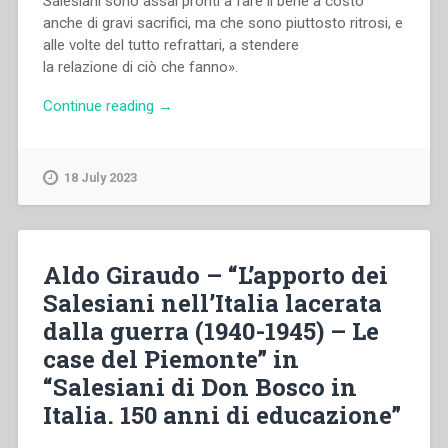
Salesiani sono assai pronti a fare il bene a costo
anche di gravi sacrifici, ma che sono piuttosto ritrosi, e
alle volte del tutto refrattari, a stendere
la relazione di ciò che fanno».
“Francesco
Continue reading
→
Motto
–
Storia
18 July 2023
di
un
proclama.
Milano
Aldo Giraudo – “L’apporto dei
25
Salesiani nell’Italia lacerata
aprile
dalla guerra (1940-1945) – Le
1945:
appuntamento
case del Piemonte” in
dai
“Salesiani di Don Bosco in
Salesiani”
Italia. 150 anni di educazione”