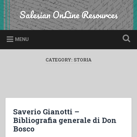
Skip
to
Salesian OnLine Resources
Search
content
MENU
CATEGORY:
STORIA
Saverio Gianotti –
Bibliografia generale di Don
Bosco