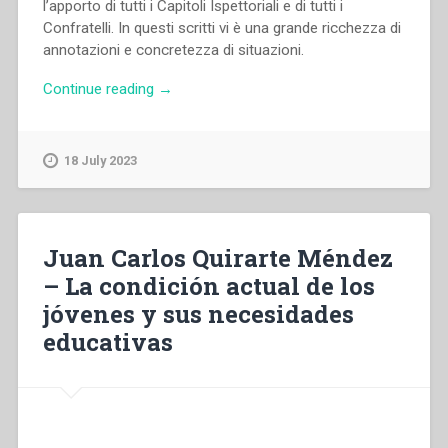
l’apporto di tutti i Capitoli Ispettoriali e di tutti i
Confratelli. In questi scritti vi è una grande ricchezza di
annotazioni e concretezza di situazioni.
“Commissione
Continue reading
→
Preparatoria
Capitolo
Generale
18 July 2023
Speciale
–
Linee
di
Juan Carlos Quirarte Méndez
rinnovamento.
– La condición actual de los
I
jóvenes y sus necesidades
salesiani
di
educativas
Don
Bosco
oggi.
Studi-
previ”