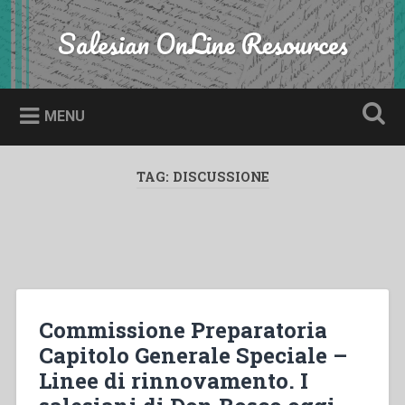
Skip
to
Salesian OnLine Resources
Search
content
MENU
TAG:
DISCUSSIONE
Commissione Preparatoria
Capitolo Generale Speciale –
Linee di rinnovamento. I