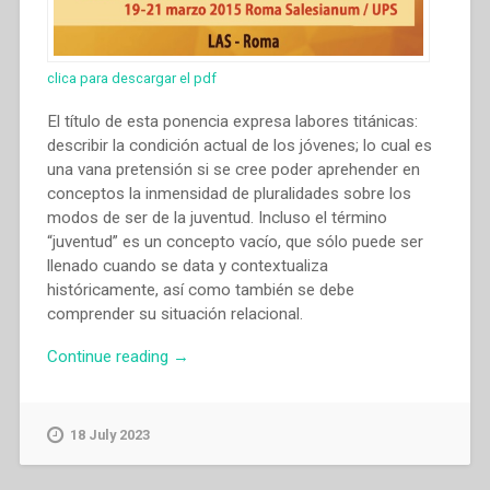
clica para descargar el pdf
El título de esta ponencia expresa labores titánicas:
describir la condición actual de los jóvenes; lo cual es
una vana pretensión si se cree poder aprehender en
conceptos la inmensidad de pluralidades sobre los
modos de ser de la juventud. Incluso el término
“juventud” es un concepto vacío, que sólo puede ser
llenado cuando se data y contextualiza
históricamente, así como también se debe
comprender su situación relacional.
“Juan
Continue reading
→
Carlos
Quirarte
Méndez
18 July 2023
–
La