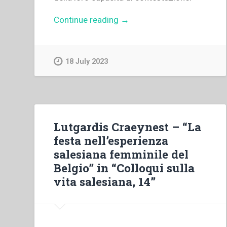
“Cosimo
Continue reading
→
Semeraro
–
“Studio
18 July 2023
introduttivo”
in
“Colloqui
sulla
Vita
Lutgardis Craeynest – “La
Salesiana
festa nell’esperienza
18””
salesiana femminile del
Belgio” in “Colloqui sulla
vita salesiana, 14”