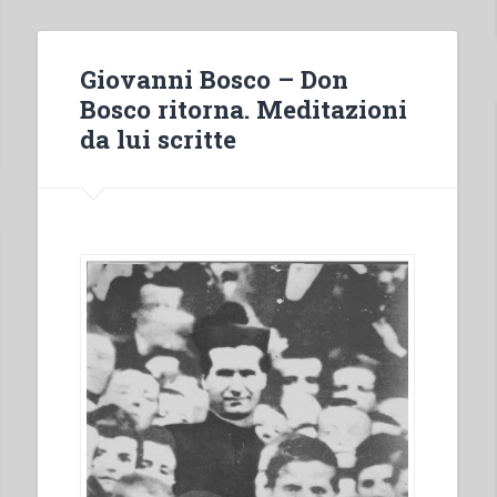
in
“Atti
della
Giovanni Bosco – Don
XVI
Bosco ritorna. Meditazioni
settimana
da lui scritte
di
spiritualità
per
la
Famiglia
Salesiana””