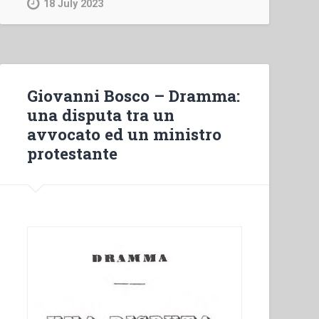
18 July 2023
e
interpretazione
morale
delle
esperienze
Giovanni Bosco – Dramma:
della
una disputa tra un
«tavola
avvocato ed un ministro
rotonda»”
protestante
in
“Atti
delle
XVI
settimana
di
spiritualità
per
la
Famiglia