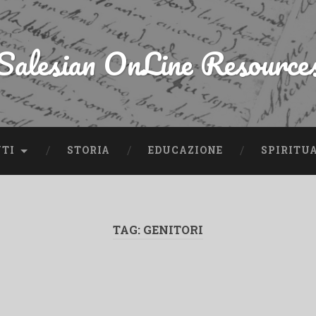
Salesian OnLine Resource
NTI
STORIA
EDUCAZIONE
SPIRITU
TAG:
GENITORI