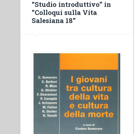
educatori:
“Studio introduttivo” in
la
“Colloqui sulla Vita
famiglia”
Salesiana 18”