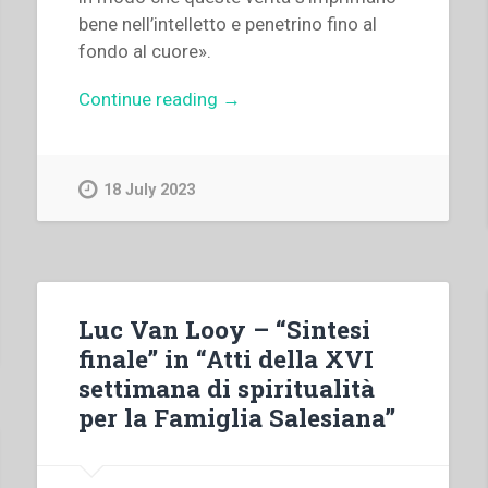
bene nell’intelletto e penetrino fino al
fondo al cuore».
“Pietro
Continue reading
→
Braido
–
Ritorno
18 July 2023
alle
“idee
di
Dio”
sulla
Luc Van Looy – “Sintesi
famiglia”
finale” in “Atti della XVI
settimana di spiritualità
per la Famiglia Salesiana”