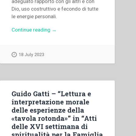
adeguato rapporto con gli altri e con
Dio, uso costruttivo e fecondo di tutte
le energie personali.
“Pietro
Continue reading
→
Braido
–
Responsabilità
18 July 2023
educative
dei
genitori.
Indirizzi
e
Guido Gatti – “Lettura e
polemiche”
interpretazione morale
delle esperienze della
«tavola rotonda»” in “Atti
delle XVI settimana di
spiritualità per la Famiglia