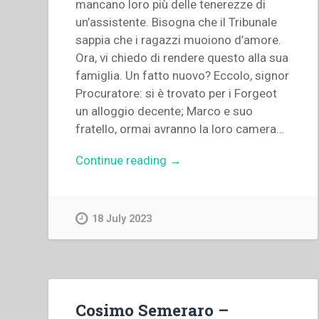
mancano loro più delle tenerezze di
un’assistente. Bisogna che il Tribunale
sappia che i ragazzi muoiono d’amore.
Ora, vi chiedo di rendere questo alla sua
famiglia. Un fatto nuovo? Eccolo, signor
Procuratore: si è trovato per i Forgeot
un alloggio decente; Marco e suo
fratello, ormai avranno la loro camera…
“Pietro
Continue reading
→
Braido
–
Dei
18 July 2023
doveri
e
dei
diritti
degli
Cosimo Semeraro –