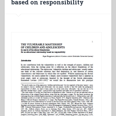
salesiana,
based on responsibility
12””