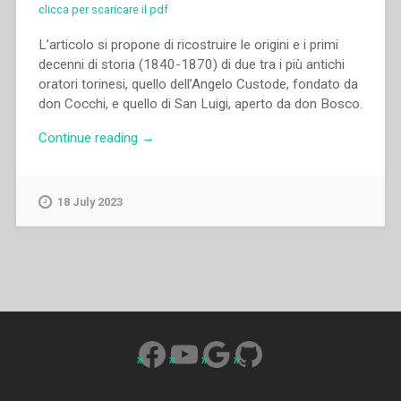
clicca per scaricare il pdf
L’articolo si propone di ricostruire le origini e i primi
decenni di storia (1840-1870) di due tra i più antichi
oratori torinesi, quello dell’Angelo Custode, fondato da
don Cocchi, e quello di San Luigi, aperto da don Bosco.
“Giovenale
Continue reading
→
Dotta
–
Dall’Oratorio
18 July 2023
dell’Angelo
Custode
all’Oratorio
di
San
Luigi:
Leonardo
Facebook
YouTube
Google
GitHub
Murialdo
tra
don