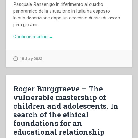
Pasquale Ransenigo in riferimento al quadro
panoramico della situazione in Italia ha esposto
la sua descrizione dopo un decennio di crisi di lavoro
per i giovani.
“Pasquale
Continue reading
→
Ransenigo
–
“La
18 July 2023
condizione
dei
giovani
disoccupati
Roger Burggraeve – The
in
vulnerable mastership of
Italia.
children and adolescents. In
Comunicazione”
in
search of the ethical
“Colloqui
foundations for an
sulla
educational relationship
vita