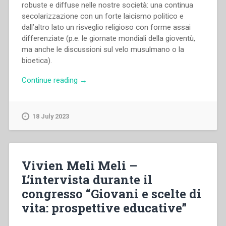
robuste e diffuse nelle nostre società: una continua
secolarizzazione con un forte laicismo politico e
dall’altro lato un risveglio religioso con forme assai
differenziate (p.e. le giornate mondiali della gioventù,
ma anche le discussioni sul velo musulmano o la
bioetica).
“Renato
Continue reading
→
Mion
–
Il
18 July 2023
fenomeno
della
“laicità”
oggi
Vivien Meli Meli –
:
L’intervista durante il
un’analisi
congresso “Giovani e scelte di
socio-
culturale.”
vita: prospettive educative”