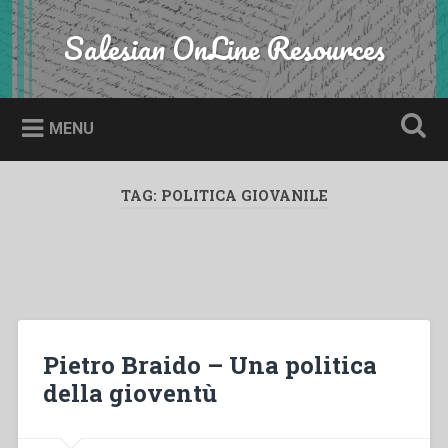
Skip
to
Salesian OnLine Resources
Search
content
MENU
TAG:
POLITICA GIOVANILE
Pietro Braido – Una politica
della gioventù