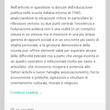
Nell’articolo in questione si discute dell’educazione
politica nella scuola italiana intorno al 1980,
analizzandone la situazione critica. In particolare le
riflessioni vertono su due punti centrali: l’esistenza e
l’educazione politica non è una realtà (o un compito)
chiusa in se stessa, ma si inserisce in una più ampia
gamma di rapporti sociali e in un orizzonte più vasto di
vitalità personale; e la gestione democratica della
scuola può offrire elementi validi per superare alcune
delle difficoltà indicate ma a patto che venga inserita in
un quadro operativo e istituzionale molto più vasto e
articolato, che riconosce, ricupera e potenzia altri
fattori antichi e nuovi: famiglia, associazionismo, forze
economiche e politiche, ispirazioni e strutture di
orientamento culturale, morale e religioso.
“Pietro
Continue reading
→
Braido
–
Politica
18 July 2023