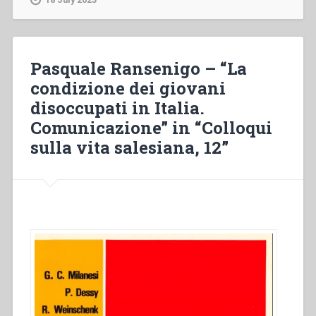
dell’educazione
e
educazione
politica”
Pasquale Ransenigo – “La
condizione dei giovani
disoccupati in Italia.
Comunicazione” in “Colloqui
sulla vita salesiana, 12”