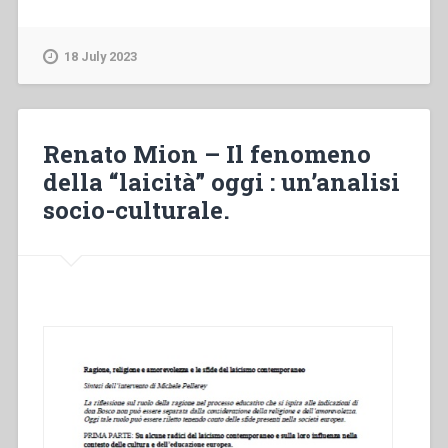
Burggraeve
–
The
18 July 2023
vulnerable
mastership
of
children
Renato Mion – Il fenomeno
and
della “laicità” oggi : un’analisi
adolescents.
socio-culturale.
In
search
of
the
ethical
foundations
for
an
educational
relationship
based
on