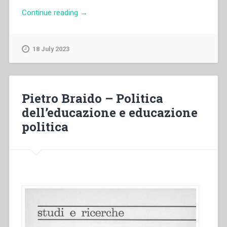
“Pietro
Continue reading
→
Braido
–
Una
18 July 2023
politica
della
gioventù”
Pietro Braido – Politica
dell’educazione e educazione
politica