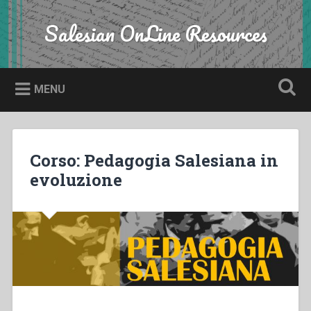
Skip
to
Salesian OnLine Resources
Search
content
MENU
Corso: Pedagogia Salesiana in
evoluzione