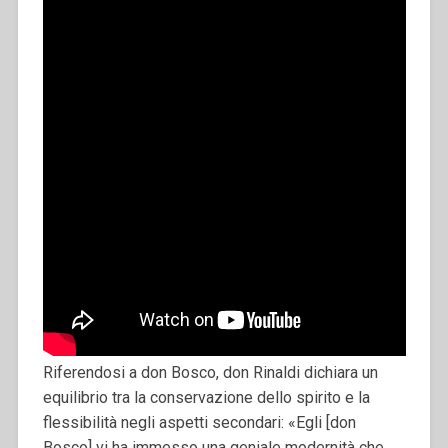
Riferendosi a don Bosco, don Rinaldi dichiara un
equilibrio tra la conservazione dello spirito e la
flessibilità negli aspetti secondari: «Egli [don
Bosco] vi ha immesso una geniale modernità che,