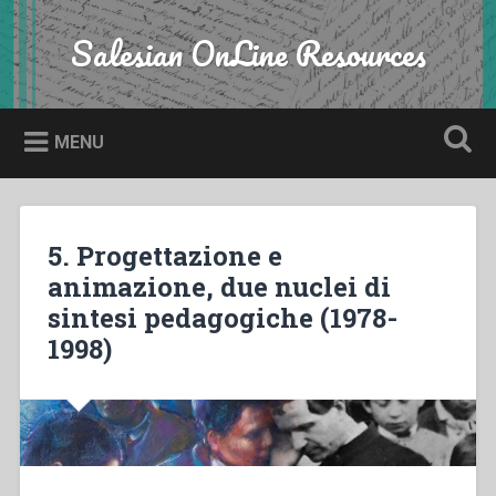
Skip
to
Salesian OnLine Resources
Search
content
MENU
5. Progettazione e
animazione, due nuclei di
sintesi pedagogiche (1978-
1998)