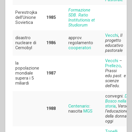
Formazione
Perestrojka
SDB. Ratio
dell’Unione
1985
Institutionis et
Sovietica
Studiorum
Vecchi
,
Il
disastro
approv.
progetto
nucleare di
1986
regolamento
educativo
Cernobyl
cooperatori
pastorale
Vecchi
–
la
Prellezo
,
popolazione
Prassi
mondiale
1987
edu.past. e
supera i 5
scienze
miliardi
dell’edu.
convegni:
Do
Bosco nella
Centenario
:
storia
,
Verso
1988
nascita
MGS
l’educazione
della donna
oggi
Tonelli
,