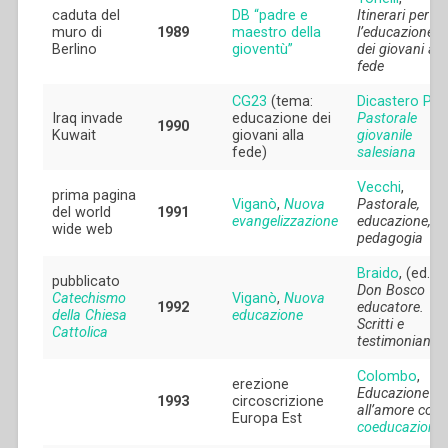
caduta del
DB “padre e
Itinerari per
muro di
1989
maestro della
l’educazione
Berlino
gioventù”
dei giovani all
fede
CG23
(tema:
Dicastero PG
,
Iraq invade
educazione dei
Pastorale
1990
Kuwait
giovani alla
giovanile
fede)
salesiana
Vecchi
,
prima pagina
Viganò
,
Nuova
Pastorale,
del world
1991
evangelizzazione
educazione,
wide web
pedagogia
Braido
, (ed.),
pubblicato
Don Bosco
Catechismo
Viganò
,
Nuova
1992
educatore.
della Chiesa
educazione
Scritti e
Cattolica
testimonianze
Colombo
,
erezione
Educazione
1993
circoscrizione
all’amore com
Europa Est
coeducazione