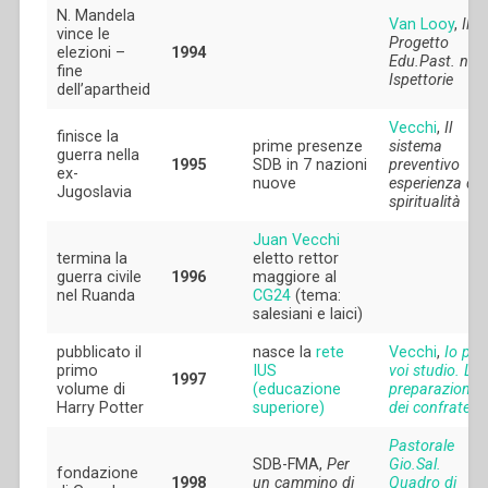
N. Mandela
Van Looy
,
Il
vince le
Progetto
elezioni –
1994
Edu.Past. nell
fine
Ispettorie
dell’apartheid
Vecchi
,
Il
finisce la
prime presenze
sistema
guerra nella
1995
SDB in 7 nazioni
preventivo
ex-
nuove
esperienza di
Jugoslavia
spiritualità
Juan Vecchi
termina la
eletto rettor
guerra civile
1996
maggiore al
nel Ruanda
CG24
(tema:
salesiani e laici)
pubblicato il
nasce la
rete
Vecchi
,
Io per
primo
IUS
voi studio. La
1997
volume di
(educazione
preparazione
Harry Potter
superiore)
dei confratelli
Pastorale
SDB-FMA,
Per
Gio.Sal.
fondazione
1998
un cammino di
Quadro di