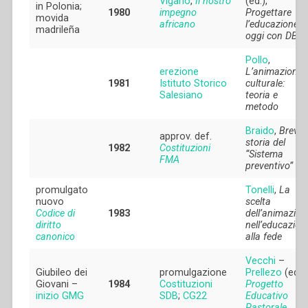
Viganò
,
Il nostro
(ed.),
in Polonia;
1980
impegno
Progettare
movida
africano
l’educazione
madrileña
oggi con DB
Pollo
,
erezione
L’animazione
1981
Istituto Storico
culturale:
Salesiano
teoria e
metodo
Braido
,
Breve
approv. def.
storia del
1982
Costituzioni
“Sistema
FMA
preventivo”
promulgato
Tonelli
,
La
nuovo
scelta
Codice di
1983
dell’animazion
diritto
nell’educazion
canonico
alla fede
Vecchi
–
Giubileo dei
promulgazione
Prellezo
(eds.)
Giovani –
1984
Costituzioni
Progetto
inizio GMG
SDB
;
CG22
Educativo
Pastorale