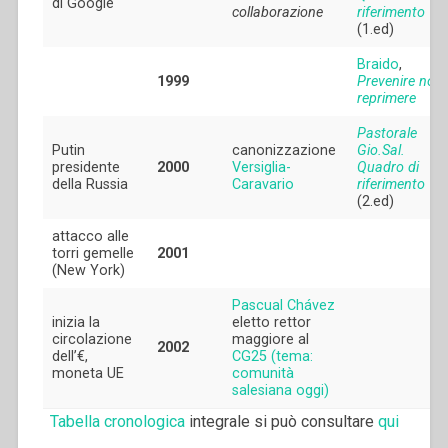
di Google
collaborazione
riferimento
(1.ed)
Braido
,
1999
Prevenire non
reprimere
Pastorale
Putin
canonizzazione
Gio.Sal.
presidente
2000
Versiglia-
Quadro di
della Russia
Caravario
riferimento
(2.ed)
attacco alle
torri gemelle
2001
(New York)
Pascual Chávez
inizia la
eletto rettor
circolazione
maggiore al
2002
dell’€,
CG25 (tema:
moneta UE
comunità
salesiana oggi)
Tabella cronologica
integrale si può consultare
qui