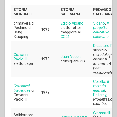
STORIA
STORIA
PEDAGOGIA
MONDIALE
SALESIANA
SALESIANA
primavera di
Egidio Viganò
Viganò
,
Il
Pechino di
eletto rettor
progetto
1977
Deng
maggiore al
educativo
Xiaoping
CG21
salesiano
Dicastero PG
:
sussidio 1.
Giovanni
metodologia
, 
Juan Vecchi
Paolo II
1978
elementi
, 3.
consigliere PG
eletto papa
ambienti
, 4.
past.
vocazionale
Corallo
,
Il
Catechesi
metodo
tradendae
di
edu.sal
.;
1979
Giovanni
Pellerey
,
Paolo II
Progettazione
didattica
Giannatelli
Solidarność