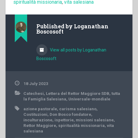
spiritualità missionaria
,
vita salesiana
Published by
Loganathan
Boscosoft
View all posts by Loganathan
Boscosoft
18 July 2023
Catechesi
,
Lettera del Rettor Maggiore SDB
,
tutta
la Famiglia Salesiana
,
Universale-mondiale
azione pastorale
,
carisma salesiano
,
Costituzioni
,
Don Bosco fondatore
,
inculturazione
,
ispettorie
,
missioni salesiane
,
Rettor Maggiore
,
spiritualità missionaria
,
vita
salesiana