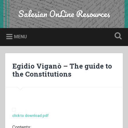
Skip
to
Salesian OnLine Resources
Search
content
MENU
Egidio Viganò – The guide to
the Constitutions
click to download pdf
Contents: