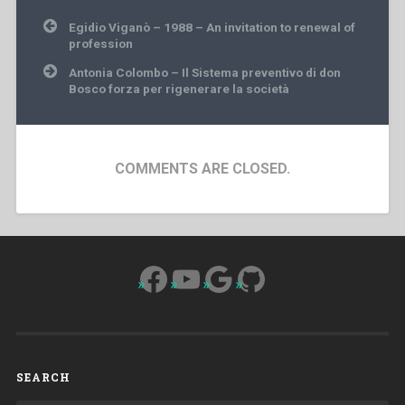
Post
Egidio Viganò – 1988 – An invitation to renewal of
navigation
profession
Antonia Colombo – Il Sistema preventivo di don
Bosco forza per rigenerare la società
COMMENTS ARE CLOSED.
Facebook
YouTube
Google
GitHub
SEARCH