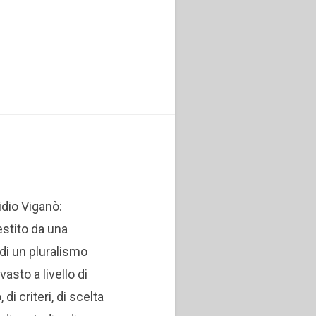
idio Viganò:
estito da una
di un pluralismo
asto a livello di
di criteri, di scelta