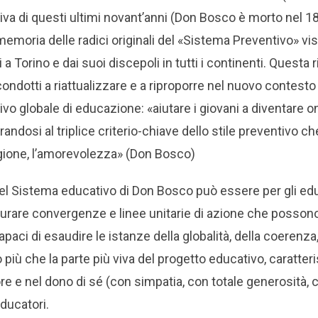
iva di questi ultimi novant’anni (Don Bosco è morto nel 1
emoria delle radici originali del «Sistema Preventivo» vis
 a Torino e dai suoi discepoli in tutti i continenti. Questa 
 condotti a riattualizzare e a riproporre nel nuovo contesto 
ivo globale di educazione: «aiutare i giovani a diventare on
irandosi al triplice criterio-chiave dello stile preventivo c
ligione, l’amorevolezza» (Don Bosco)
del Sistema educativo di Don Bo­sco può essere per gli ed
urare convergenze e linee unitarie di azione che possono
apaci di esaudire le istanze della globalità, della coerenza,
 più che la parte più viva del progetto educativo, caratter
ore e nel dono di sé (con simpatia, con totale generosità
ducatori.