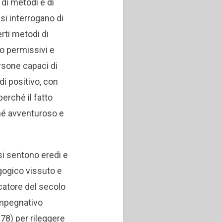
 di metodi e di
 si interrogano di
erti metodi di
o permissivi e
rsone capaci di
di positivo, con
 perché il fatto
 né avventuroso e
si sentono eredi e
agogico vissuto e
catore del secolo
impegnativo
78) per rileggere