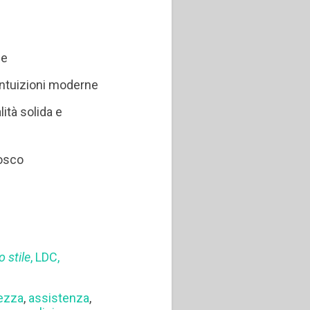
le
 intuizioni moderne
lità solida e
Bosco
o stile
, LDC,
ezza
,
assistenza
,