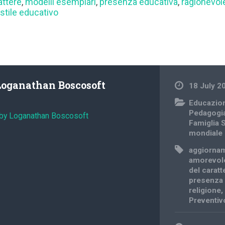
attere
,
modelli esemplari
,
presenza educativa
,
ragionevol
,
stile educativo
Loganathan Boscosoft
18 July 2
Educazio
Pedagogi
 by Loganathan Boscosoft
Famiglia 
mondiale
aggiornam
amorevol
del caratt
presenza 
religione
Preventiv