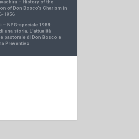
vachira – History of the
tion of Don Bosco’s Charism in
06-1956
ri – NPG-speciale 1988:
di una storia. L’attualità
 e pastorale di Don Bosco e
ma Preventivo