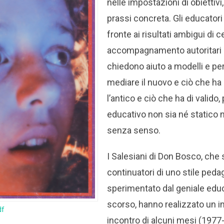
nelle impostazioni di obiettivi,
prassi concreta. Gli educatori
fronte ai risultati ambigui di c
accompagnamento autoritari 
chiedono aiuto a modelli e pe
mediare il nuovo e ciò che ha 
l’antico e ciò che ha di valido,
educativo non sia né statico
senza senso.
I Salesiani di Don Bosco, che 
con­tinuatori di uno stile ped
sperimentato dal geniale edu
scorso, hanno realiz­zato un 
df
incontro di alcuni mesi (1977-