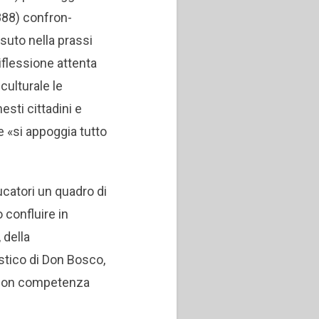
888) confron­
suto nella prassi
riflessione attenta
cul­turale le
esti cittadini e
he «si appoggia tutto
ucatori un quadro di
 confluire in
 della
istico di Don Bosco,
, con competenza