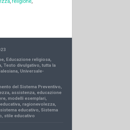
ezza
,
religione
,
023
ne
,
Educazione religiosa
,
a
,
Testo divulgativo
,
tutta la
Salesiana
,
Universale-
ento del Sistema Preventivo
,
ezza
,
assistenza
,
educazione
ere
,
modelli esemplari
,
educativa
,
ragionevolezza
,
,
sistema educativo
,
Sistema
o
,
stile educativo