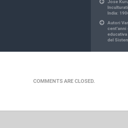
Post
Jose Kuru
navigation
Incultura
India: 19
Autori Va
cent’anni 
educativa
del Siste
COMMENTS ARE CLOSED.