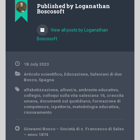
Published by
Loganathan
Boscosoft
View all posts by Loganathan
Boscosoft
18 July 2023
Articolo scientifico
,
Educazione
,
Salesiani di don
Bosco
,
Spagna
alfabetizzazione
,
allievi/e
,
ambiente educativo
,
collegio
,
colloqui sulla vita salesiana 16
,
crescita
umana
,
documenti sul quotidiano
,
formazione di
competenze
,
ispettorie
,
metodologia educativa
,
rinnovamento
Post
Giovanni Bosco – Società di s. Francesco di Sales
navigation
– anno 1874