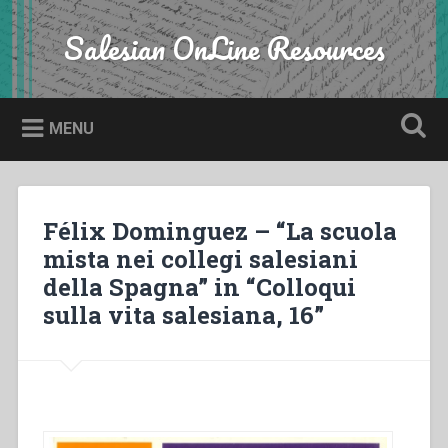
Skip
to
Salesian OnLine Resources
Search
content
MENU
Félix Dominguez – “La scuola
mista nei collegi salesiani
della Spagna” in “Colloqui
sulla vita salesiana, 16”