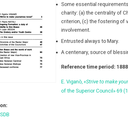
Some essential requirements 
charity: (a) the centrality of C
criterion, (c) the fostering of 
involvement.
Entrusted always to Mary.
A centenary, source of blessi
Reference time period: 1888
E. Viganò,
«Strive to make your
of the Superior Council» 69 (
ion:
 SDB