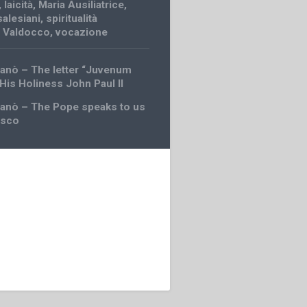
,
laicità
,
Maria Ausiliatrice
,
salesiani
,
spiritualità
,
Valdocco
,
vocazione
ganò – The letter “Juvenum
 His Holiness John Paul II
ganò – The Pope speaks to us
osco