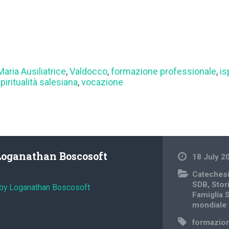
Maria Ausiliatrice
,
Valdocco
,
formazione professionale
,
is
piritualità salesiana
,
vocazione
Loganathan Boscosoft
18 July 2
Cateches
SDB
,
Stori
 by Loganathan Boscosoft
Famiglia 
mondiale
formazion