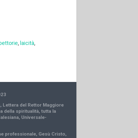
pettorie
,
laicità
,
023
i
,
Lettera del Rettor Maggiore
a della spiritualità
,
tutta la
Salesiana
,
Universale-
e professionale
,
Gesù Cristo
,