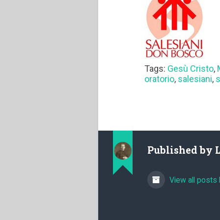
Tags:
Gesù Cristo
,
oratorio
,
salesiani
,
s
Published by
View all posts