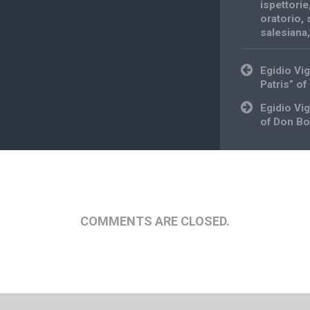
ispettorie
oratorio
,
salesiana
Post
Egidio Vi
navigation
Patris” of
Egidio Vi
of Don B
COMMENTS ARE CLOSED.