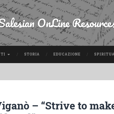
Salesian OnLine Resource
NTI
STORIA
EDUCAZIONE
SPIRITU
Viganò – “Strive to mak