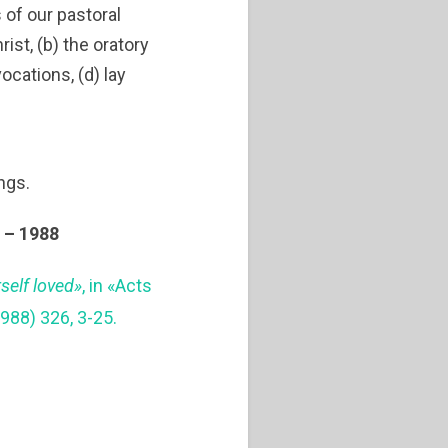
of our pastoral
hrist, (b) the oratory
vocations, (d) lay
ngs.
 – 1988
self loved»
, in «Acts
1988) 326, 3-25.