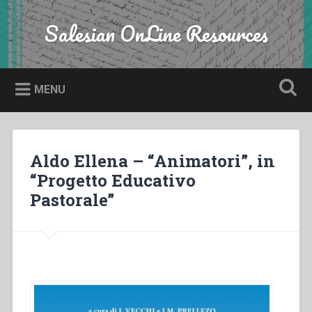
Skip
to
Salesian OnLine Resources
Search
content
MENU
Aldo Ellena – “Animatori”, in
“Progetto Educativo
Pastorale”