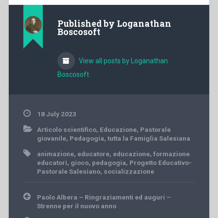
Published by
Loganathan
Boscosoft
View all posts by Loganathan
Boscosoft
18 July 2023
Articolo scientifico
,
Educazione
,
Pastorale
giovanile
,
Pedagogia
,
tutta la Famiglia Salesiana
animazione
,
educatore
,
educazione
,
formazione
educatori
,
gioco
,
pedagogia
,
Progetto Educativo-
Pastorale Salesiano
,
socializzazione
Post
Paolo Albera – Ringraziamenti ed auguri –
navigation
Strenne per il nuovo anno