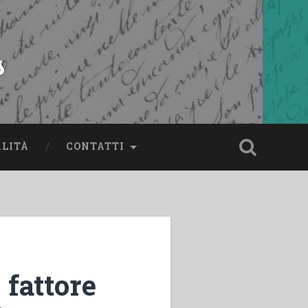
s
ALITÀ
CONTATTI
 fattore