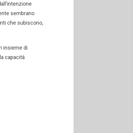
all’intenzione
biente sembrano
enti che subiscono,
n insieme di
la capacità