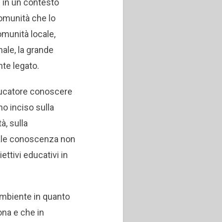
 in un contesto
comunità che lo
comunità locale,
nale, la grande
nte legato.
ducatore conoscere
no inciso sulla
à, sulla
ale conoscenza non
ettivi educativi in
ambiente in quanto
ona e che in