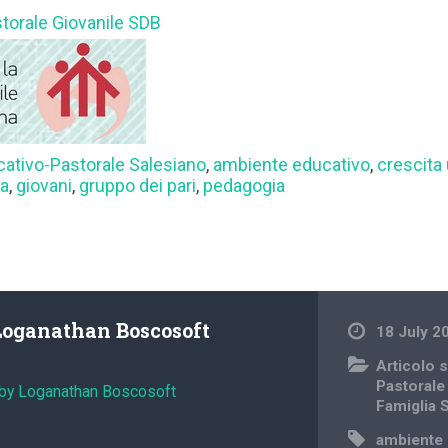
storale Giovanile SDB
cativo-Pastorale Salesiano
,
ambiente educativo
,
crescita
ia
,
giovani
,
gruppo dei pari
,
pedagogia
Loganathan Boscosoft
18 July 2
Articolo s
Pastorale
 by Loganathan Boscosoft
Famiglia 
ambiente 