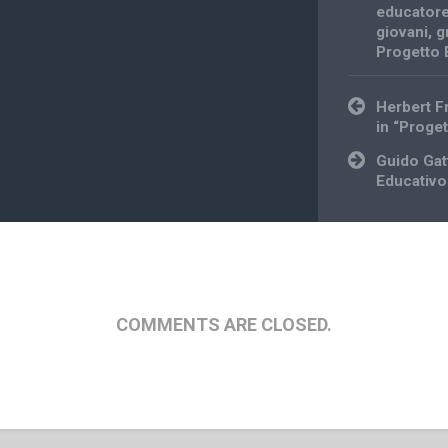
educator
giovani
,
g
Progetto 
Post
Herbert F
navigation
in “Proge
Guido Gatt
Educativo
COMMENTS ARE CLOSED.