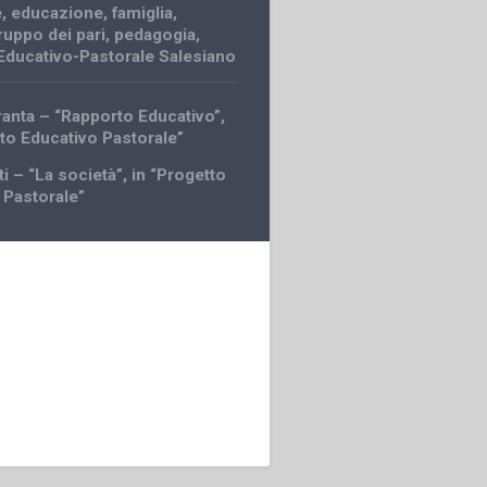
e
,
educazione
,
famiglia
,
ruppo dei pari
,
pedagogia
,
Educativo-Pastorale Salesiano
ranta – “Rapporto Educativo”,
tto Educativo Pastorale”
i – “La società”, in “Progetto
 Pastorale”