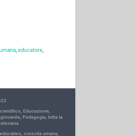
 umana
,
educatore
,
023
cientifico
,
Educazione
,
 giovanile
,
Pedagogia
,
tutta la
Salesiana
educativo
,
crescita umana
,