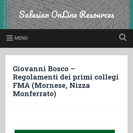
Skip
to
Salesian OnLine Resources
Search
content
MENU
Giovanni Bosco –
Regolamenti dei primi collegi
FMA (Mornese, Nizza
Monferrato)