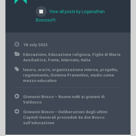
View all posts by Loganathan
Boscosoft
18 July 2023
Educazione
,
Educazione religiosa
,
Figlie di Maria
Ausiliatrice
,
Fonte
,
Internato
,
Italia
lavoro
,
orario
,
organizzazione interna
,
progetto
,
regolamento
,
Sistema Preventivo
,
studio come
mezzo educativo
Post
Giovanni Bosco – Buone notti ai giovani di
navigation
Valdocco
Giovanni Bosco – Deliberazioni degli ultimi
Capitoli Generali presieduti da don Bosco
sull’educazione