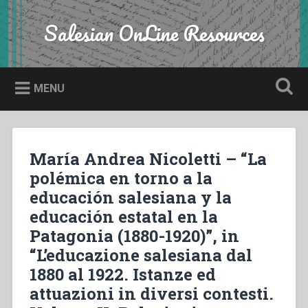
Skip
to
Salesian OnLine Resources
Search
content
MENU
María Andrea Nicoletti – “La
polémica en torno a la
educación salesiana y la
educación estatal en la
Patagonia (1880-1920)”, in
“L’educazione salesiana dal
1880 al 1922. Istanze ed
attuazioni in diversi contesti.