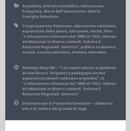
Argentina
,
Articolo scientifico
,
Educazione
,
Patagonia
,
Storia dell'educazione
,
tutta la
Famiglia Salesiana
Congregazione Salesiana
,
educazione salesiana
,
espansione delle opere
,
istruzione
,
laicità
,
libro
“L’educazione salesiana dal 1880 al 1922. Istanze
ed attuazioni in diversi contesti. Volume II.
Relazioni Regionali: America"
,
politica scolastica
,
scuola
,
scuola salesiana
,
sistema educativo
Post
Santiago Negrotti – “Los exploradores argentinos
navigation
de don Bosco. Orígenes y pedagogía de una
experiencia juvenil salesiana argentina”, in
“L’educazione salesiana dal 1880 al 1922. Istanze
ed attuazioni in diversi contesti. Volume II.
Relazioni Regionali: America”
Dicastero per la Pastorale Giovanile – Abitare la
vita e la cultura dei giovani di oggi