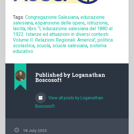
Tags:
Congregazione Salesiana
,
educazione
salesiana
,
espansione delle opere
,
istruzione
,
laicità
,
libro “L’educazione salesiana dal 1880 al
1922. Istanze ed attuazioni in diversi contesti.
Volume II. Relazioni Regionali: America"
,
politica
scolastica
,
scuola
,
scuola salesiana
,
sistema
educativo
Published by
Loganathan
Boscosoft
View all posts by Loganathan
Boscosoft
18 July 2023