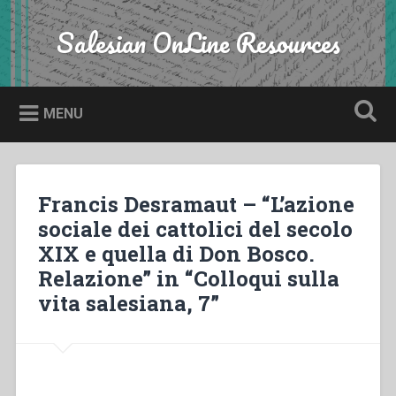
Skip
to
Salesian OnLine Resources
Search
content
MENU
Francis Desramaut – “L’azione
sociale dei cattolici del secolo
XIX e quella di Don Bosco.
Relazione” in “Colloqui sulla
vita salesiana, 7”