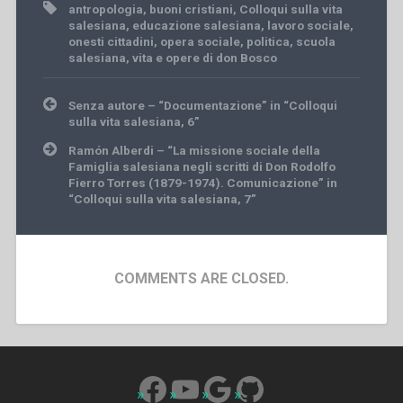
antropologia
,
buoni cristiani
,
Colloqui sulla vita
salesiana
,
educazione salesiana
,
lavoro sociale
,
onesti cittadini
,
opera sociale
,
politica
,
scuola
salesiana
,
vita e opere di don Bosco
Post
Senza autore – “Documentazione” in “Colloqui
navigation
sulla vita salesiana, 6”
Ramón Alberdi – “La missione sociale della
Famiglia salesiana negli scritti di Don Rodolfo
Fierro Torres (1879-1974). Comunicazione” in
“Colloqui sulla vita salesiana, 7”
COMMENTS ARE CLOSED.
Facebook
YouTube
Google
GitHub