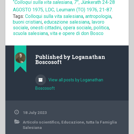
“
Colloqui sulla vita salesiana, 7
”, Jünkerath 24-28
AGOSTO 1975, LDC, Leumann (TO) 1976, 21-87.
Tags:
Colloqui sulla vita salesiana
,
antropologia
,
buoni cristiani
,
educazione salesiana
,
lavoro
sociale
,
onesti cittadini
,
opera sociale
,
politica
,
scuola salesiana
,
vita e opere di don Bosco
Published by
Loganathan
Boscosoft
View all posts by Loganathan
Boscosoft
18 July 2023
Articolo scientifico
,
Educazione
,
tutta la Famiglia
Salesiana