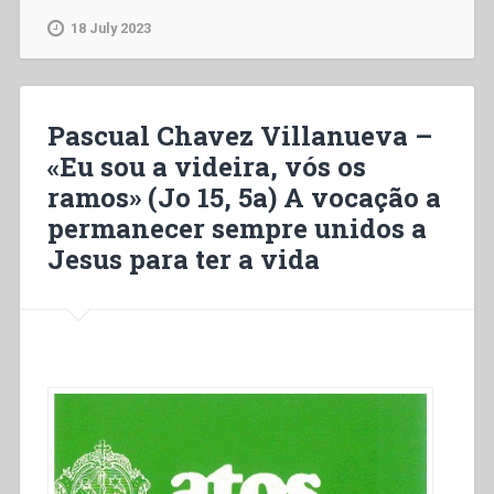
Regole
18 July 2023
o
Costituzioni
per
l’Istituto
Pascual Chavez Villanueva –
delle
«Eu sou a videira, vós os
Figlie
ramos» (Jo 15, 5a) A vocação a
di
Maria
permanecer sempre unidos a
SS.
Jesus para ter a vida
Ausiliatrice
aggregate
alla
Società
Salesiana”