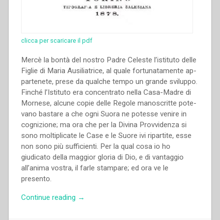
clicca per scaricare il pdf
Mercè la bontà del nostro Padre Ce­leste l’istituto delle
Figlie di Maria Ausiliatrice, al quale fortunatamente ap­
partenete, prese da qualche tempo un grande sviluppo.
Finché l’Istituto era concentrato nella Casa-Madre di
Mornese, alcune copie delle Regole manoscritte pote­
vano bastare a che ogni Suora ne po­tesse venire in
cognizione; ma ora che per la Divina Provvidenza si
sono mol­tiplicate le Case e le Suore ivi ripartite, esse
non sono più sufficienti. Per la qual cosa io ho
giudicato della maggior gloria di Dio, e di vantaggio
all’anima vostra, il farle stampare; ed ora ve le
presento.
“Giovanni
Continue reading
→
Bosco
–