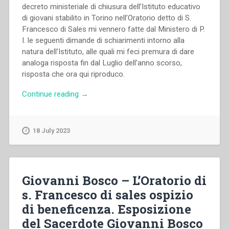
decreto ministeriale di chiusura dell’Istituto educativo
di giovani stabilito in Torino nell’Oratorio detto di S.
Francesco di Sales mi vennero fatte dal Ministero di P.
I. le seguenti dimande di schiarimenti intorno alla
natura dell’Istituto, alle quali mi feci premura di dare
analoga risposta fin dal Luglio dell’anno scorso,
risposta che ora qui riproduco.
“Giovanni
Continue reading
→
Bosco
–
Eccellentissimo
18 July 2023
Consigliere
di
Stato”
Giovanni Bosco – L’Oratorio di
s. Francesco di sales ospizio
di beneficenza. Esposizione
del Sacerdote Giovanni Bosco