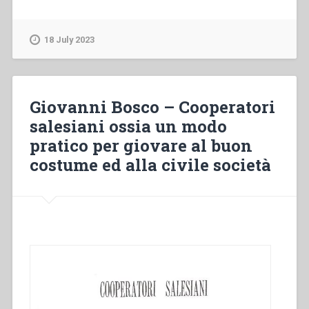
Wirth
–
“L’educazione
18 July 2023
religiosa
nella
famiglia
salesiana
Giovanni Bosco – Cooperatori
dopo
salesiani ossia un modo
il
pratico per giovare al buon
Vaticano
II”
costume ed alla civile società
in
“Colloqui
sulla
vita
salesiana,
21””