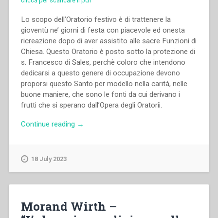
clicca per scaricare il pdf
Lo scopo dell’Oratorio festivo è di trattenere la
gioventù ne’ giorni di festa con piacevole ed onesta
ricreazione dopo di aver assistito alle sacre Funzioni di
Chiesa. Questo Oratorio è posto sotto la protezione di
s. Francesco di Sales, perchè coloro che intendono
dedicarsi a questo genere di occupazione devono
proporsi questo Santo per modello nella carità, nelle
buone maniere, che sono le fonti da cui derivano i
frutti che si sperano dall’Opera degli Oratorii.
“Giovanni
Continue reading
→
Bosco
–
Regolamento
18 July 2023
dell’Oratorio
di
s.
Francesco
Morand Wirth –
di