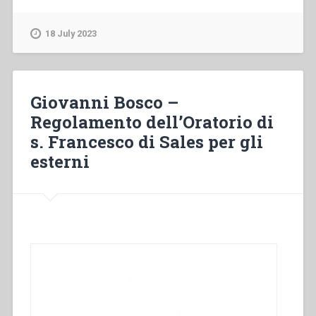
–
Regolamento
18 July 2023
per
le
Case
della
Giovanni Bosco –
Società
Regolamento dell’Oratorio di
di
s. Francesco di Sales per gli
s.
Francesco
esterni
di
Sales”