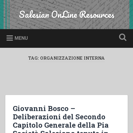
Skip
to
Salesian OnLine Resources
Search
content
MENU
TAG:
ORGANIZZAZIONE INTERNA
Giovanni Bosco –
Deliberazioni del Secondo
Capitolo Generale della Pia