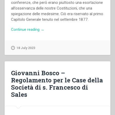
conferenze, che però erano piuttosto una esortazione
all’osservanza delle nostre Co­stituzioni, che una
spiegazione delle medesime. Ciò era riservato al primo
Capitolo Generale te­nuto nel settembre 1877.
“Giovanni
Continue reading
→
Bosco
–
Deliberazioni
18 July 2023
del
Capitolo
Generale
della
Giovanni Bosco –
Pia
Regolamento per le Case della
Società
Società di s. Francesco di
Salesiana
tenuto
Sales
in
Lanzo-
Torinese
nel