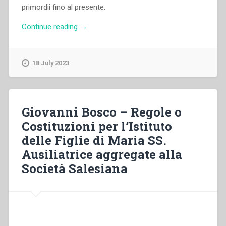
primordii fino al presente.
“Giovanni
Continue reading
→
Bosco
–
L’Oratorio
18 July 2023
di
s.
Francesco
di
Giovanni Bosco – Regole o
sales
Costituzioni per l’Istituto
ospizio
delle Figlie di Maria SS.
di
beneficenza.
Ausiliatrice aggregate alla
Esposizione
Società Salesiana
del
Sacerdote
Giovanni
Bosco”