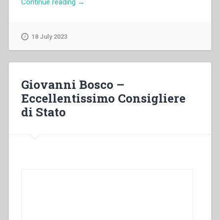
“Giovanni
Continue reading
→
Bosco
–
Favori
18 July 2023
e
grazie
spirituali
concessi
Giovanni Bosco –
dalla
Eccellentissimo Consigliere
Santa
di Stato
Sede
alla
Pia
Società
di
S.
Francesco
di
Sales”