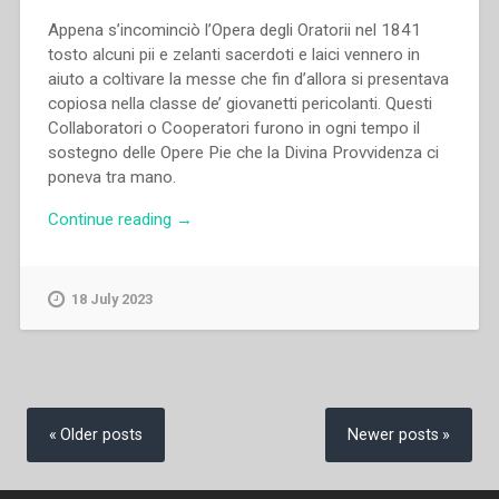
Appena s’incominciò l’Opera degli Oratorii nel 1841
tosto alcuni pii e zelanti sacerdoti e laici vennero in
aiuto a coltivare la messe che fin d’allora si presentava
copiosa nella classe de’ giovanetti pericolanti. Questi
Collaboratori o Cooperatori furono in ogni tempo il
sostegno delle Opere Pie che la Divina Prov­videnza ci
poneva tra mano.
“Giovanni
Continue reading
→
Bosco
–
Cooperatori
18 July 2023
salesiani
ossia
un
modo
Posts
pratico
navigation
Older posts
Newer posts
per
giovare
al