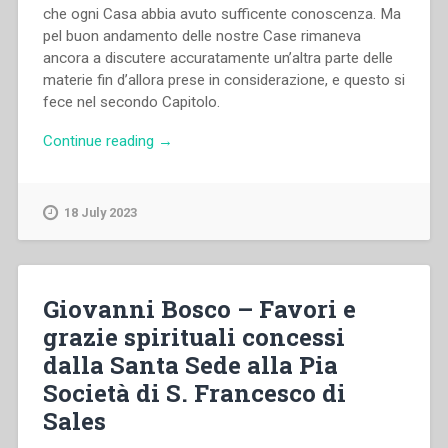
che ogni Casa abbia avuto sufficente conoscenza. Ma
pel buon andamento delle nostre Case rimaneva
ancora a discutere accuratamente un’altra parte delle
materie fin d’allora prese in considerazione, e questo si
fece nel secondo Capitolo.
“Giovanni
Continue reading
→
Bosco
–
Deliberazioni
18 July 2023
del
Secondo
Capitolo
Generale
Giovanni Bosco – Favori e
della
grazie spirituali concessi
Pia
dalla Santa Sede alla Pia
Società
Salesiana
Società di S. Francesco di
tenuto
Sales
in
Lanzo