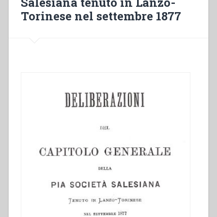
Salesiana tenuto in Lanzo-
15,
Torinese nel settembre 1877
5a)
A
vocação
a
permanecer
sempre
unidos
a
Jesus
para
ter
a
vida”