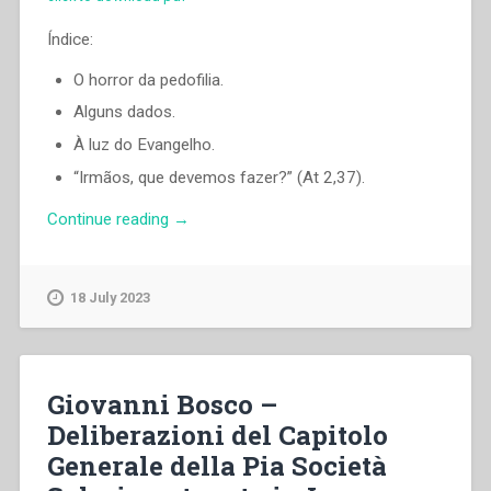
Índice:
O horror da pedofilia.
Alguns dados.
À luz do Evangelho.
“Irmãos, que devemos fazer?” (At 2,37).
“Pascual
Continue reading
→
Chavez
Villanueva
–
18 July 2023
«Eu
sou
a
videira,
Giovanni Bosco –
vós
Deliberazioni del Capitolo
os
Generale della Pia Società
ramos»
(Jo