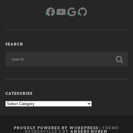
buon
Facebook
YouTube
Google
GitHub
costume
ed
alla
civile
società”
SEARCH
CATEGORIES
Categories
PROUDLY POWERED BY WORDPRESS
|
THEME:
BASKERVILLE 2 BY
ANDERS NOREN
.