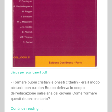
clicca per scaricare il pdf
«Formare buoni cristiani e onesti cittadini» era il modo
abituale con cui don Bosco definiva lo scopo
dell’educazione salesiana dei giovani. Come formare
questi «buoni cristiani»?
“Morand
Continue reading
→