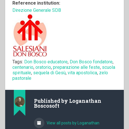
Reference institution:
Direzione Generale SDB
Tags:
Don Bosco educatore
,
Don Bosco fondatore
,
centenario
,
oratorio
,
preparazione alle feste
,
scuola
spirituale
,
sequela di Gesù
,
vita apostolica
,
zelo
pastorale
Published by
Loganathan
Boscosoft
View all posts by Loganathan