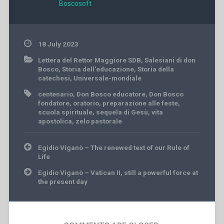
Boscosoft
18 July 2023
Lettera del Rettor Maggiore SDB
,
Salesiani di don
Bosco
,
Storia dell'educazione
,
Storia della
catechesi
,
Universale-mondiale
centenario
,
Don Bosco educatore
,
Don Bosco
fondatore
,
oratorio
,
preparazione alle feste
,
scuola spirituale
,
sequela di Gesù
,
vita
apostolica
,
zelo pastorale
Post
Egidio Viganò – The renewed text of our Rule of
navigation
Life
Egidio Viganò – Vatican II, still a powerful force at
the present day