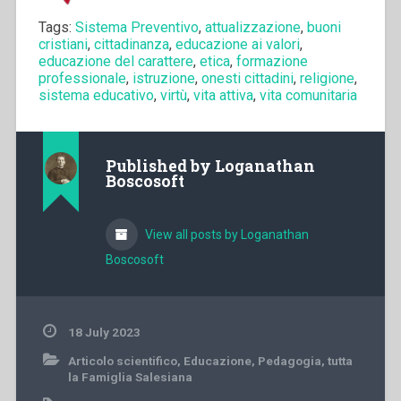
Tags:
Sistema Preventivo
,
attualizzazione
,
buoni
cristiani
,
cittadinanza
,
educazione ai valori
,
educazione del carattere
,
etica
,
formazione
professionale
,
istruzione
,
onesti cittadini
,
religione
,
sistema educativo
,
virtù
,
vita attiva
,
vita comunitaria
Published by
Loganathan
Boscosoft
View all posts by Loganathan
Boscosoft
18 July 2023
Articolo scientifico
,
Educazione
,
Pedagogia
,
tutta
la Famiglia Salesiana