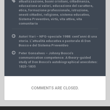
attualizzazione
,
buoni cristiani
,
cittadinanza
,
educazione ai valori
,
educazione del carattere
,
etica
,
formazione professionale
,
istruzione
,
onesti cittadini
,
religione
,
sistema educativo
,
Sistema Preventivo
,
virtù
,
vita attiva
,
vita
comunitaria
Post
Autori Vari – NPG-speciale 1988: cent’anni di una
navigation
storia. L’attualità educativa e pastorale di Don
Bosco e del Sistema Preventivo
Peter Gonsalves – Johnny Bosco’s
communication competence. A theory-guided
study of Don Bosco’s autobiographical anecdotes:
1825-1835
COMMENTS ARE CLOSED.