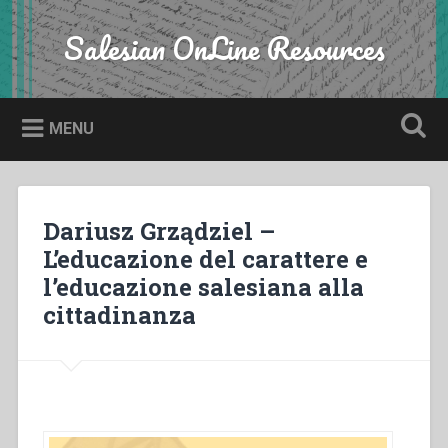
Skip
to
Salesian OnLine Resources
Search
content
MENU
Dariusz Grządziel –
L’educazione del carattere e
l’educazione salesiana alla
cittadinanza