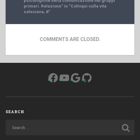
psicologiche della comunicazione nei gruppi
primari. Relazione” in “Colloqui sulla vita
salesiana, 8”
COMMENTS ARE CLOSED.
Facebook
YouTube
Google
GitHub
SEARCH