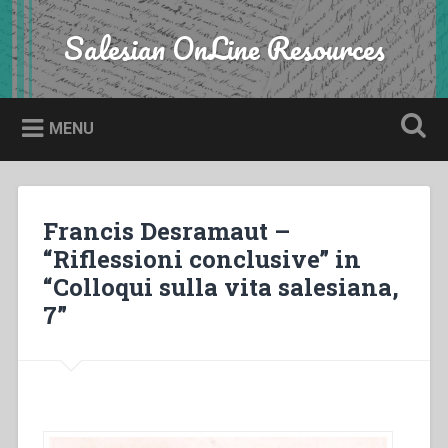
Skip
to
Salesian OnLine Resources
Search
content
MENU
Francis Desramaut –
“Riflessioni conclusive” in
“Colloqui sulla vita salesiana,
7”