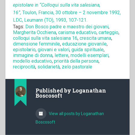
epistolare
in
“Colloqui sulla vita salesiana,
16”,
Toulon, Francia, 30 ottobre – 2 novembre 1992,
LDC, Leumann (TO), 1993, 107-121.
Tags:
Don Bosco padre e maestro dei giovani
,
Margherita Occhiena
,
carisma educativo
,
carteggio
,
colloqui sulla vita salesiana 16
,
crescita umana
,
dimensione femminile
,
educazione giovanile
,
epistolario
,
giovani e valori
,
guida spirituale
,
immagine di donna
,
lettere
,
modelli esemplari
,
modello educativo
,
priorità della persona
,
reciprocità
,
solidarietà
,
zelo pastorale
Published by
Loganathan
Boscosoft
View all posts by Loganathan
Boscosoft