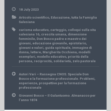
18 July 2023
Articolo scientifico
,
Educazione
,
tutta la Famiglia
Salesiana
carisma educativo
,
carteggio
,
colloqui sulla vita
salesiana 16
,
crescita umana
,
dimensione
femminile
,
Don Bosco padre e maestro dei
giovani
,
educazione giovanile
,
epistolario
,
giovani e valori
,
guida spirituale
,
immagine di
donna
,
lettere
,
Margherita Occhiena
,
modelli
esemplari
,
modello educativo
,
priorità della
persona
,
reciprocità
,
solidarietà
,
zelo pastorale
Post
Autori Vari – Rassegna CNOS. Speciale Don
navigation
Bosco e la formazione professionale. Problemi,
esperienze, prospettive per la formazione
professionale
Giovanni Bosco – Il Galantuomo. Almanacco per
l’anno 1874