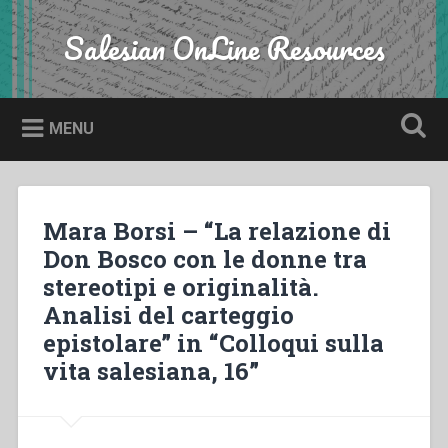
Skip
to
Salesian OnLine Resources
Search
content
MENU
Mara Borsi – “La relazione di
Don Bosco con le donne tra
stereotipi e originalità.
Analisi del carteggio
epistolare” in “Colloqui sulla
vita salesiana, 16”