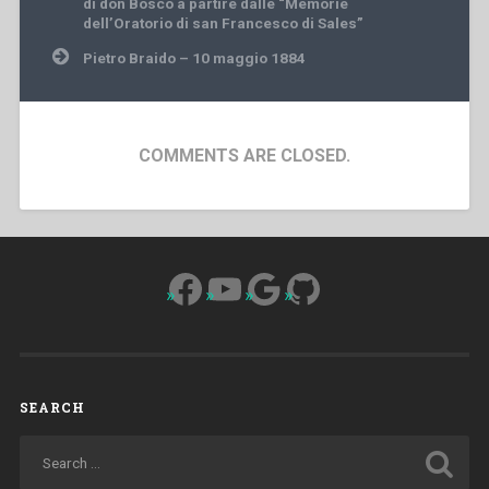
di don Bosco a partire dalle “Memorie
dell’Oratorio di san Francesco di Sales”
Pietro Braido – 10 maggio 1884
COMMENTS ARE CLOSED.
Facebook
YouTube
Google
GitHub
SEARCH