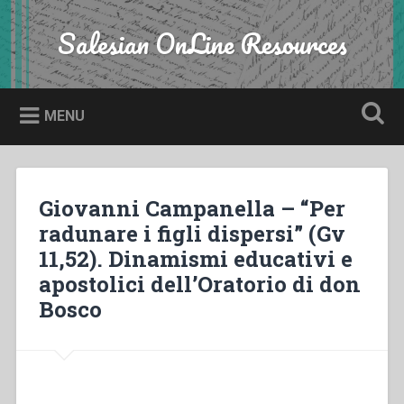
Skip
to
Salesian OnLine Resources
Search
content
MENU
Giovanni Campanella – “Per
radunare i figli dispersi” (Gv
11,52). Dinamismi educativi e
apostolici dell’Oratorio di don
Bosco