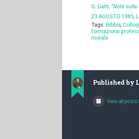
G. Gatti,
“Note sulla
23 AGOSTO 1985, L
Tags:
Bibbia
,
Colloq
formazione profes
morale
Published by
View all posts