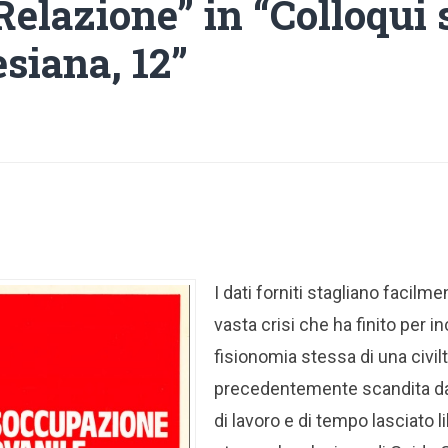
Relazione” in “Colloqui 
esiana, 12”
I dati forniti stagliano facilme
vasta crisi che ha finito per in
fisionomia stessa di una civil
precedentemente scandita dai 
di lavoro e di tempo lasciato l