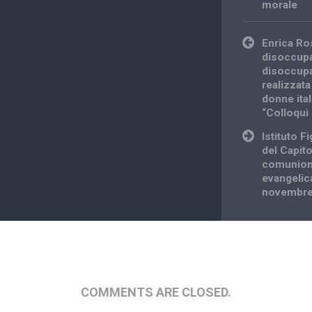
morale
Post
Enrica Ro
navigation
disoccupat
disoccupa
realizzat
donne ita
“Colloqui 
Istituto Fi
del Capito
comunione
evangelic
novembre
COMMENTS ARE CLOSED.