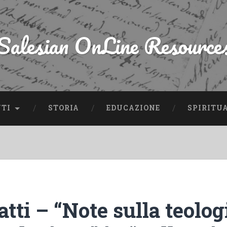
Salesian OnLine Resource
NTI
STORIA
EDUCAZIONE
SPIRITU
tti – “Note sulla teolog