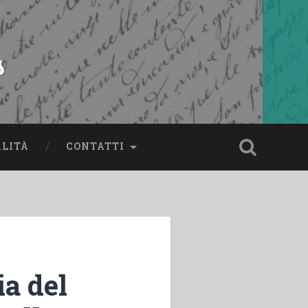
s
ALITÀ
CONTATTI
ia del