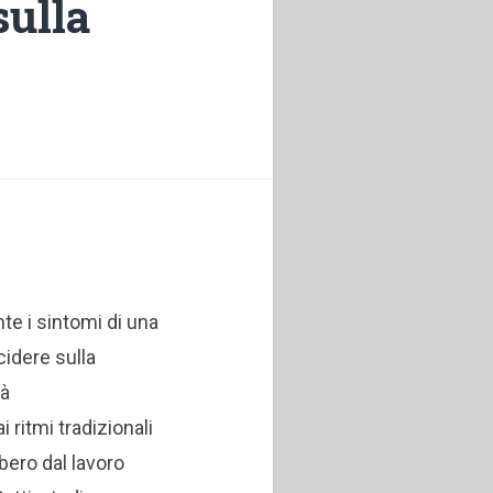
sulla
nte i sintomi di una
cidere sulla
tà
ritmi tradizionali
ibero dal lavoro