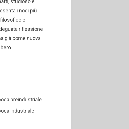
atti, studioso e
esenta i nodi più
 filosofico e
adeguata riflessione
gna già come nuova
ibero.
epoca preindustriale
epoca industriale