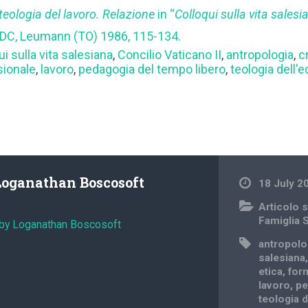
 teologia del lavoro. Relazione
in “
Colloqui sulla vita salesi
DC, Leumann (TO) 1986, 115-134.
ui sulla vita salesiana
,
Concilio Vaticano II
,
antropologia
,
cr
sionale
,
lavoro
,
pedagogia del tempo libero
,
teologia dell'
Loganathan Boscosoft
18 July 2
Articolo s
Famiglia 
 by Loganathan Boscosoft
antropolo
salesiana
etica
,
for
lavoro
,
pe
teologia 