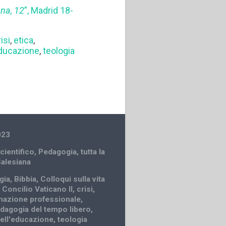
ana, 12
”, Madrid 18-
isi
,
etica
,
educazione
,
teologia
023
cientifico
,
Pedagogia
,
tutta la
Salesiana
gia
,
Bibbia
,
Colloqui sulla vita
,
Concilio Vaticano II
,
crisi
,
mazione professionale
,
dagogia del tempo libero
,
dell'educazione
,
teologia