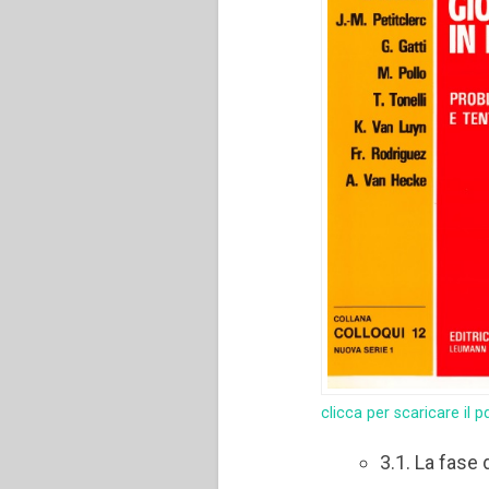
clicca per scaricare il p
3.1. La fase