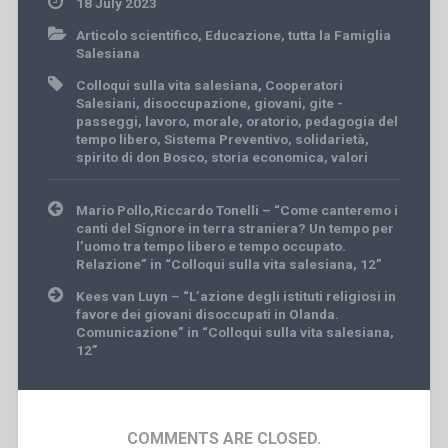
18 July 2023
Articolo scientifico
,
Educazione
,
tutta la Famiglia
Salesiana
Colloqui sulla vita salesiana
,
Cooperatori
Salesiani
,
disoccupazione
,
giovani
,
gite -
passeggi
,
lavoro
,
morale
,
oratorio
,
pedagogia del
tempo libero
,
Sistema Preventivo
,
solidarietà
,
spirito di don Bosco
,
storia economica
,
valori
Post
Mario Pollo,Riccardo Tonelli – “Come canteremo i
navigation
canti del Signore in terra straniera? Un tempo per
l’uomo tra tempo libero e tempo occupato.
Relazione” in “Colloqui sulla vita salesiana, 12”
Kees van Luyn – “L’azione degli istituti religiosi in
favore dei giovani disoccupati in Olanda.
Comunicazione” in “Colloqui sulla vita salesiana,
12”
COMMENTS ARE CLOSED.