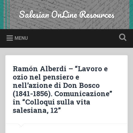
Skip
to
Salesian OnLine Resources
Search
content
MENU
Ramón Alberdi – “Lavoro e
ozio nel pensiero e
nell’azione di Don Bosco
(1841-1856). Comunicazione”
in “Colloqui sulla vita
salesiana, 12”