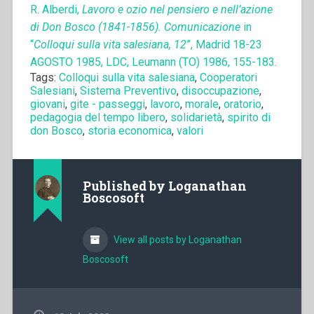
R. Alberdi,
Lavoro e ozio nel pensiero e nell’azione
di Don Bosco (1841-1856). Comunicazione
in
“
Colloqui sulla vita salesiana, 12
”, Madrid 18-23
AGOSTO 1985, LDC, Leumann (TO) 1986, 155-183.
Tags:
Colloqui sulla vita salesiana
,
Cooperatori
Salesiani
,
Sistema Preventivo
,
disoccupazione
,
giovani
,
gite - passeggi
,
lavoro
,
morale
,
oratorio
,
pedagogia del tempo libero
,
solidarietà
,
spirito di
don Bosco
,
storia economica
,
valori
Published by
Loganathan
Boscosoft
View all posts by Loganathan
Boscosoft