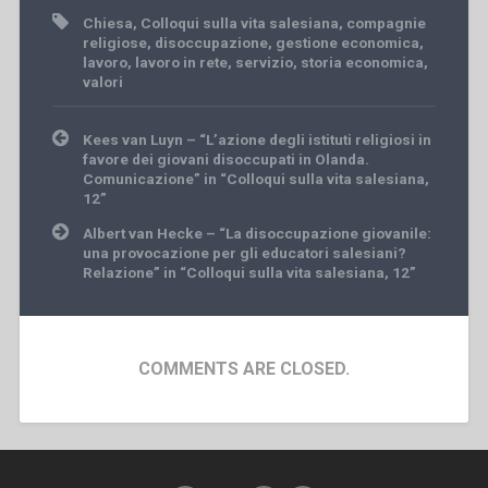
Chiesa
,
Colloqui sulla vita salesiana
,
compagnie
religiose
,
disoccupazione
,
gestione economica
,
lavoro
,
lavoro in rete
,
servizio
,
storia economica
,
valori
Post
Kees van Luyn – “L’azione degli istituti religiosi in
navigation
favore dei giovani disoccupati in Olanda.
Comunicazione” in “Colloqui sulla vita salesiana,
12”
Albert van Hecke – “La disoccupazione giovanile:
una provocazione per gli educatori salesiani?
Relazione” in “Colloqui sulla vita salesiana, 12”
COMMENTS ARE CLOSED.