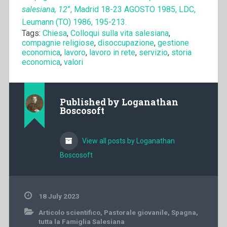
salesiana, 12
”, Madrid 18-23 AGOSTO 1985, LDC,
Leumann (TO) 1986, 195-213.
Tags:
Chiesa
,
Colloqui sulla vita salesiana
,
compagnie religiose
,
disoccupazione
,
gestione
economica
,
lavoro
,
lavoro in rete
,
servizio
,
storia
economica
,
valori
Published by
Loganathan
Boscosoft
View all posts by Loganathan
Boscosoft
18 July 2023
Articolo scientifico
,
Pastorale giovanile
,
Spagna
,
tutta la Famiglia Salesiana