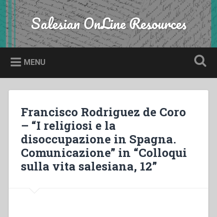
Skip
to
Salesian OnLine Resources
Search
content
MENU
Francisco Rodriguez de Coro
– “I religiosi e la
disoccupazione in Spagna.
Comunicazione” in “Colloqui
sulla vita salesiana, 12”