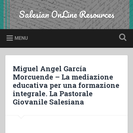
Skip
to
Salesian OnLine Resources
Search
content
MENU
Miguel Angel García
Morcuende – La mediazione
educativa per una formazione
integrale. La Pastorale
Giovanile Salesiana