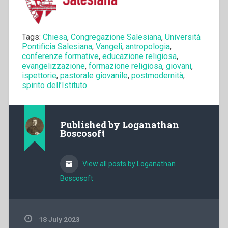
Tags:
Chiesa
,
Congregazione Salesiana
,
Università
Pontificia Salesiana
,
Vangeli
,
antropologia
,
conferenze formative
,
educazione religiosa
,
evangelizzazione
,
formazione religiosa
,
giovani
,
ispettorie
,
pastorale giovanile
,
postmodernità
,
spirito dell’Istituto
Published by
Loganathan
Boscosoft
View all posts by Loganathan
Boscosoft
18 July 2023