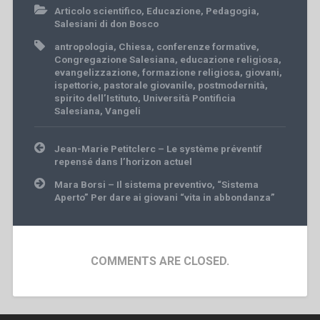
Articolo scientifico
,
Educazione
,
Pedagogia
,
Salesiani di don Bosco
antropologia
,
Chiesa
,
conferenze formative
,
Congregazione Salesiana
,
educazione religiosa
,
evangelizzazione
,
formazione religiosa
,
giovani
,
ispettorie
,
pastorale giovanile
,
postmodernità
,
spirito dell’Istituto
,
Università Pontificia
Salesiana
,
Vangeli
Post
Jean-Marie Petitclerc – Le système préventif
navigation
repensé dans l’horizon actuel
Mara Borsi – Il sistema preventivo, “Sistema
Aperto” Per dare ai giovani “vita in abbondanza”
COMMENTS ARE CLOSED.