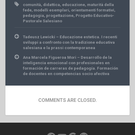
comunità
,
didattica
,
educazione
,
maturità della
fede
,
modelli esemplari
,
orientamenti formativi
,
pedagogia
,
progettazione
,
Progetto Educativo-
Pastorale Salesiano
Post
Tadeusz Lewicki – Educazione estetica. I recenti
navigation
sviluppi a confronto con la tradizione educativa
salesiana e la prassi contemporanea
Ana Marcela Figueroa Mori – Desarrollo de la
inteligencia emocional con profesionales en
formación de carreras de pedagogía. Formación
de docentes en competencias socio afectiva
COMMENTS ARE CLOSED.