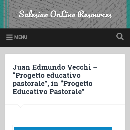
Skip
to
Salesian OnLine Resources
Search
content
MENU
Juan Edmundo Vecchi –
“Progetto educativo
pastorale”, in “Progetto
Educativo Pastorale”