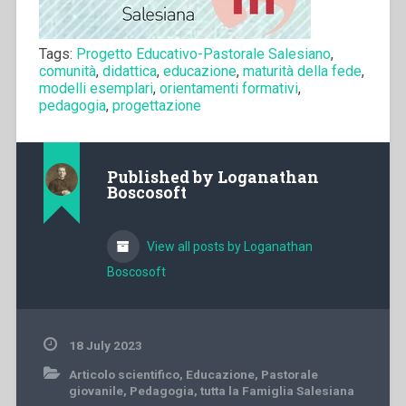
Tags:
Progetto Educativo-Pastorale Salesiano
,
comunità
,
didattica
,
educazione
,
maturità della fede
,
modelli esemplari
,
orientamenti formativi
,
pedagogia
,
progettazione
Published by
Loganathan
Boscosoft
View all posts by Loganathan
Boscosoft
18 July 2023
Articolo scientifico
,
Educazione
,
Pastorale
giovanile
,
Pedagogia
,
tutta la Famiglia Salesiana