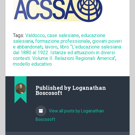
Tags:
Valdocco
,
case salesiane
,
educazione
salesiana
,
formazione professionale
,
giovani poveri
e abbandonati
,
lavoro
,
libro “L’educazione salesiana
dal 1880 al 1922. Istanze ed attuazioni in diversi
contesti. Volume II. Relazioni Regionali: America"
,
modello educativo
Published by
Loganathan
Boscosoft
View all posts by Loganathan
Boscosoft