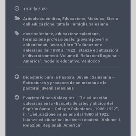
18 July 2023
Articolo scientifico
,
Educazione
,
Messico
,
Storia
dell'educazione
,
tutta la Famiglia Salesiana
case salesiane
,
educazione salesiana
,
formazione professionale
,
giovani poveri e
abbandonati
,
lavoro
,
libro “L’educazione
salesiana dal 1880 al 1922. Istanze ed attuazioni
in diversi contesti. Volume II. Relazioni Regionali:
America"
,
modello educativo
,
Valdocco
Post
Dicasterio para la Pastoral Juvenil Salesiana –
navigation
Estructuras y procesos de animación de la
pastoral juvenil salesiana
Evaristo Olmos Velázquez – “La educación
salesiana en la «Escuela de artes y oficios del
Espíritu Santo – Colegio Salesiano», 1906-1922”,
in “L’educazione salesiana dal 1880 al 1922.
Istanze ed attuazioni in diversi contesti. Volume II.
Relazioni Regionali: America”