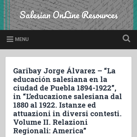
Skip
to
Salesian OnLine Resources
Search
content
MENU
Garibay Jorge Álvarez – “La
educación salesiana en la
ciudad de Puebla 1894-1922”,
in “L’educazione salesiana dal
1880 al 1922. Istanze ed
attuazioni in diversi contesti.
Volume II. Relazioni
Regionali: America”